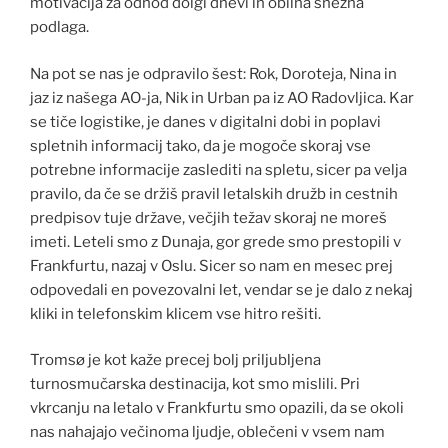
motivacija za odhod dolgi dnevi in obilna snežna
podlaga.
h
Na pot se nas je odpravilo šest: Rok, Doroteja, Nina in
t
jaz iz našega AO-ja, Nik in Urban pa iz AO Radovljica. Kar
t
se tiče logistike, je danes v digitalni dobi in poplavi
p
spletnih informacij tako, da je mogoče skoraj vse
s
potrebne informacije zaslediti na spletu, sicer pa velja
:
pravilo, da če se držiš pravil letalskih družb in cestnih
/
predpisov tuje države, večjih težav skoraj ne moreš
/
imeti. Leteli smo z Dunaja, gor grede smo prestopili v
m
Frankfurtu, nazaj v Oslu. Sicer so nam en mesec prej
o
odpovedali en povezovalni let, vendar se je dalo z nekaj
d
kliki in telefonskim klicem vse hitro rešiti.
a
Tromsø je kot kaže precej bolj priljubljena
f
turnosmučarska destinacija, kot smo mislili. Pri
i
vkrcanju na letalo v Frankfurtu smo opazili, da se okoli
n
nas nahajajo večinoma ljudje, oblečeni v vsem nam
i