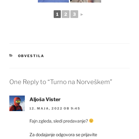
1
2
3
►
KATEGORIJE
OBVESTILA
One Reply to “Turno na Norveškem”
Aljoša Vister
12. MAJA, 2022 OB 9:45
Fajn zgleda, sledi predavanje?
Za dodajanje odgovora se prijavite