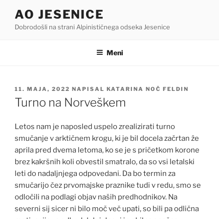
Skoči
AO JESENICE
na
Dobrodošli na strani Alpinističnega odseka Jesenice
vsebino
Meni
OBJAVLJENO
11. MAJA, 2022
NAPISAL
KATARINA NOČ FELDIN
DNE
Turno na Norveškem
Letos nam je naposled uspelo zrealizirati turno
smučanje v arktičnem krogu, ki je bil docela začrtan že
aprila pred dvema letoma, ko se je s pričetkom korone
brez kakršnih koli obvestil smatralo, da so vsi letalski
leti do nadaljnjega odpovedani. Da bo termin za
smučarijo čez prvomajske praznike tudi v redu, smo se
odločili na podlagi objav naših predhodnikov. Na
severni sij sicer ni bilo moč več upati, so bili pa odlična