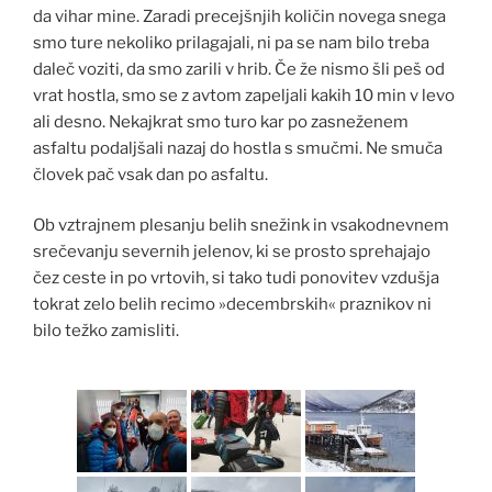
da vihar mine. Zaradi precejšnjih količin novega snega
d
smo ture nekoliko prilagajali, ni pa se nam bilo treba
a
daleč voziti, da smo zarili v hrib. Če že nismo šli peš od
f
vrat hostla, smo se z avtom zapeljali kakih 10 min v levo
i
ali desno. Nekajkrat smo turo kar po zasneženem
n
asfaltu podaljšali nazaj do hostla s smučmi. Ne smuča
i
človek pač vsak dan po asfaltu.
l
-
Ob vztrajnem plesanju belih snežink in vsakodnevnem
u
srečevanju severnih jelenov, ki se prosto sprehajajo
s
čez ceste in po vrtovih, si tako tudi ponovitev vzdušja
a
tokrat zelo belih recimo »decembrskih« praznikov ni
/
bilo težko zamisliti.