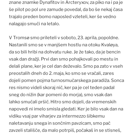
znane znamke Dynafitov in Arcteryxov, za piko na i pa je
l
še pilot po pol ure zamude povedal, da bo še nekaj časa
a
trajalo preden bomo naposled vzleteli, ker še vedno
d
nalagajo smuči na letalo.
v
i
V Tromsø smo prileteli v soboto, 23. aprila, popoldne.
s
Nastanili smo se v manjšem hostlu na otoku Kvaløya,
e
da so bili hribi na dohvatu ruke. Je že tako, da je bencin
r
vsak dan dražji. Prvi dan smo pohajkovali po mestu in
.
delali plane, ker je cel dan deževalo. Smo pa zato v vseh
c
preostalih dneh do 2. maja, ko smo se vračali, zares
o
dojeli pomen pojma turnosmučarskega paradiža. Sonca
m
res nismo videli skoraj nič, ker pa je cel teden padal
/
sneg do nižin (kar pomeni do morja), smo vsak dan
b
lahko smučali pršič. Hitro smo dojeli, da vremenskih
u
napovedi ni imelo smisla gledati. Ker je bilo vsak dan na
y
vidiku vsaj par viharjev za intermezzo šibkemu
-
naletavanju snega in sončnim pavzicam, smo pač
m
zavzeli stališče, da malo potrpiš, počakaš in se stisneš,
o