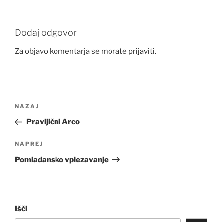
Dodaj odgovor
Za objavo komentarja se morate
prijaviti
.
Navigacija
Prejšnji
NAZAJ
prispevka
prispevek
Pravljični Arco
Naslednji
NAPREJ
prispevek
Pomladansko vplezavanje
Išči