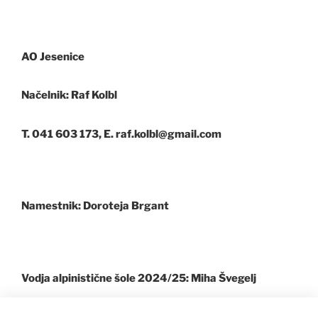
AO Jesenice
Načelnik:
Raf Kolbl
T.
041 603 173,
E.
raf.kolbl@gmail.com
Namestnik:
Doroteja Brgant
Vodja alpinistične šole 2024/25:
Miha Švegelj
T.
041 727 723,
E.
svegelj17@gmail.com