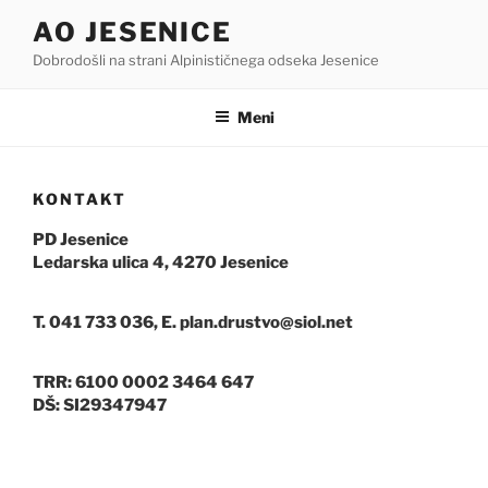
Skoči
AO JESENICE
na
Dobrodošli na strani Alpinističnega odseka Jesenice
vsebino
Meni
KONTAKT
PD Jesenice
Ledarska ulica 4, 4270 Jesenice
T.
041 733 036,
E.
plan.drustvo@siol.net
TRR: 6100 0002 3464 647
DŠ: SI29347947