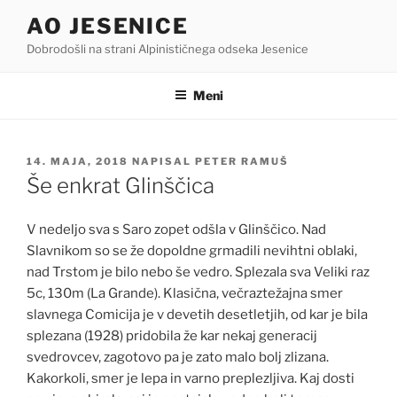
Skoči
AO JESENICE
na
Dobrodošli na strani Alpinističnega odseka Jesenice
vsebino
Meni
OBJAVLJENO
14. MAJA, 2018
NAPISAL
PETER RAMUŠ
DNE
Še enkrat Glinščica
V nedeljo sva s Saro zopet odšla v Glinščico. Nad
Slavnikom so se že dopoldne grmadili nevihtni oblaki,
nad Trstom je bilo nebo še vedro. Splezala sva Veliki raz
5c, 130m (La Grande). Klasična, večraztežajna smer
slavnega Comicija je v devetih desetletjih, od kar je bila
splezana (1928) pridobila že kar nekaj generacij
svedrovcev, zagotovo pa je zato malo bolj zlizana.
Kakorkoli, smer je lepa in varno preplezljiva. Kaj dosti