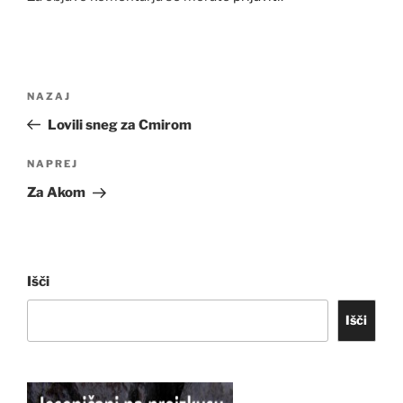
Navigacija
Prejšnji
NAZAJ
prispevka
prispevek
Lovili sneg za Cmirom
Naslednji
NAPREJ
prispevek
Za Akom
Išči
Išči