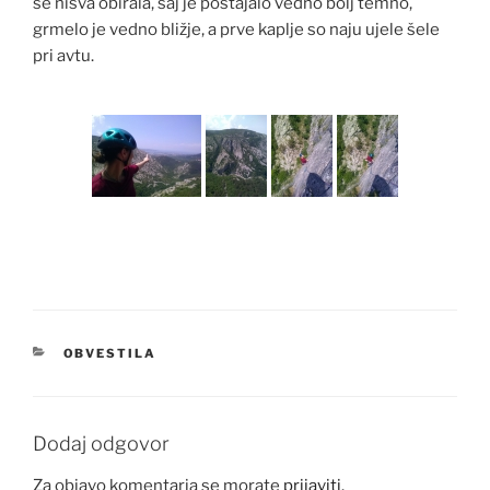
se nisva obirala, saj je postajalo vedno bolj temno,
grmelo je vedno bližje, a prve kaplje so naju ujele šele
pri avtu.
KATEGORIJE
OBVESTILA
Dodaj odgovor
Za objavo komentarja se morate
prijaviti
.