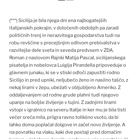
(***) Sicilija je bila njega dni ena najbogatejših
italijanskih pokrajin, v določenih obdobjih pa zaradi
političnih trenj in nerazvitega gospodarstva tudi na
robu revščine s precejšnjim odlivom prebivalstva v
razvitejše dele sveta in seveda predvsem v ZDA.
Roman z naslovom Rajnki Matija Pascal, sicilijanskega
pisatelja in nobelovca Luigija Pirandella pripoveduje o
glavnem junaku, ki se v stiski odloči zapustiti rodno
Sicilijo in pred upniki, neljubečo ženo in nasilno taščo, z
nekaj lirami v žepu, ubežati v obljubljeno Ameriko. Z
oddaljevanjem od rodne grude plahni tudi njegovo
upanje na boljše življenje v tujini. Z zadnjimi lirami
vstopi v igralnico na severu Italije in ker mu je bila tisti
večer sreča mila, priigra ravno tolikšno vsoto, da bi
lahko doma poplačal dolgove in začel novo življenje. A
na povratku na vlaku, kaki dve postaji pred domačim