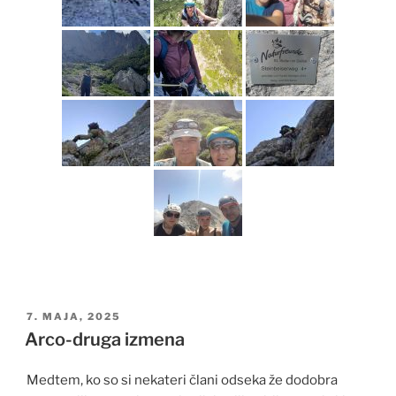
OBJAVLJENO
7. MAJA, 2025
DNE
Arco-druga izmena
Medtem, ko so si nekateri člani odseka že dodobra