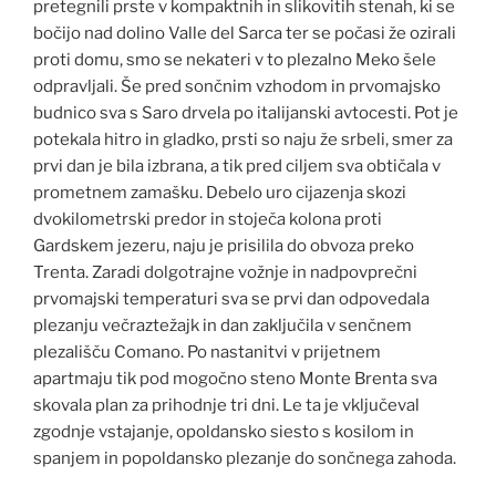
pretegnili prste v kompaktnih in slikovitih stenah, ki se
bočijo nad dolino Valle del Sarca ter se počasi že ozirali
proti domu, smo se nekateri v to plezalno Meko šele
odpravljali. Še pred sončnim vzhodom in prvomajsko
budnico sva s Saro drvela po italijanski avtocesti. Pot je
potekala hitro in gladko, prsti so naju že srbeli, smer za
prvi dan je bila izbrana, a tik pred ciljem sva obtičala v
prometnem zamašku. Debelo uro cijazenja skozi
dvokilometrski predor in stoječa kolona proti
Gardskem jezeru, naju je prisilila do obvoza preko
Trenta. Zaradi dolgotrajne vožnje in nadpovprečni
prvomajski temperaturi sva se prvi dan odpovedala
plezanju večraztežajk in dan zaključila v senčnem
plezališču Comano. Po nastanitvi v prijetnem
apartmaju tik pod mogočno steno Monte Brenta sva
skovala plan za prihodnje tri dni. Le ta je vključeval
zgodnje vstajanje, opoldansko siesto s kosilom in
spanjem in popoldansko plezanje do sončnega zahoda.