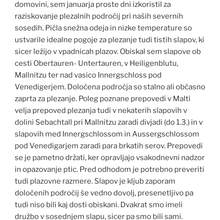
domovini, sem januarja proste dni izkoristil za
raziskovanje plezalnih področij pri naših severnih
sosedih. Pičla snežna odeja in nizke temperature so
ustvarile idealne pogoje za plezanje tudi tistih slapov, ki
sicer ležijo v vpadnicah plazov. Obiskal sem slapove ob
cesti Obertauren- Untertauren, v Heiligenblutu,
Mallnitzu ter nad vasico Innergschloss pod
Venedigerjem. Določena področja so stalno ali občasno
zaprta za plezanje. Poleg poznane prepovedi v Malti
velja prepoved plezanja tudi v nekaterih slapovih v
dolini Sebachtall pri Mallnitzu zaradi divjadi (do 1.3.) in v
slapovih med Innergschlossom in Aussergschlossom
pod Venedigarjem zaradi para brkatih serov. Prepovedi
se je pametno držati, ker opravljajo vsakodnevni nadzor
in opazovanje ptic. Pred odhodom je potrebno preveriti
tudi plazovne razmere. Slapov je kljub zaporam
določenih področij še vedno dovolj, presenetljivo pa
tudi niso bili kaj dosti obiskani. Dvakrat smo imeli
družbo v sosednjem slapu, sicer pa smo bili sami.