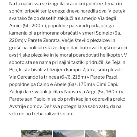
Na ta način sva se izognila praznični gneči v stenah in
sončni pripeki ter iz enega dneva naredila dva, V petek
sva tako že ob desetih zaključila s smerjo Via degli
Amici (5b, 200m), popoldne pa zaradi padajočega
kamenja bila primorana obračati v smeri Spinelo (6a,
220m) v Parete Zebrata. Večje število plezalcev in
grušč na policah sta že dopoldan botrovali hujši nesreči
avstrijske plezalke in je moral posredovati helikopter. V
soboto sta se nama pri najini taktiki pridružili še Teja in
Pija, ki sta bivali v bližnjem kampu. Zjutraj smo plezali
Via Cercando la trincea (6-/6, 215m) v Parete Pezol,
popoldne pa Caino e Abele (6a+, 175m) v Cimi Capi.
Zadnji dan sva zaključila v Nuova via Argo (5c, 160m) v
Parete san Paolo in se ob prvih kapljah odpravila preko
Avstrije domov. Dež sva potegnila za sabo zato, da na
vrtu ne bo treba zalivati solate.