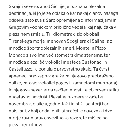
Skrajni severozahod Sicilije je poznana plezalna
destinacija, ki jo je že obiskalo kar nekaj članov našega
odseka, zato sva s Saro opremljena z informacijami in
Gregovim vodničkom približno vedela, kaj naju čaka v
plezalnem smislu. Tri kilometrski zid ob obali
Tirenskega morja imenovan Scogliera di Salinella z
množico športnoplezalnih smeri, Monte in Pizzo
Monaco s svojima več stometrskima stenama, ter
množica plezališč v okolici mesteca Custonaci in
Castelluzzo, ki ponujajo prvovrstno skalo. Ta čvrsti
apnenec (pravzaprav gre že za njegovo preobraženo
obliko, zato so v okolici pogosti kamnolomi marmorja)
in njegova neverjetna razčlenjenost, te ob prvem stiku
enostavno navduši. Plezalne razmere v začetku
novembra so bile ugodne, lažji in bližji sektorji kar
obiskani, v bolj oddaljenih si srečal le navezo ali dve,
morje ravno prav osvežilno za razgrete mišice po
plezalnem dnevu…