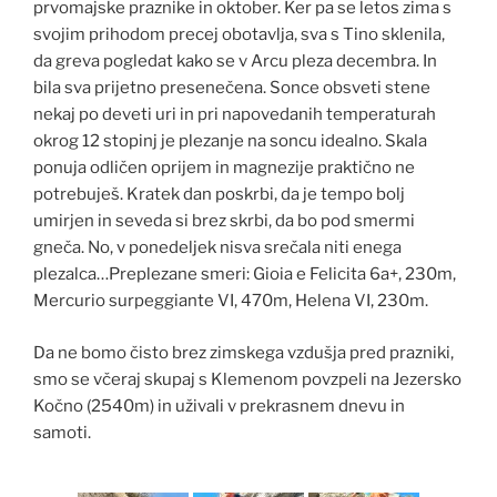
prvomajske praznike in oktober. Ker pa se letos zima s
svojim prihodom precej obotavlja, sva s Tino sklenila,
da greva pogledat kako se v Arcu pleza decembra. In
bila sva prijetno presenečena. Sonce obsveti stene
nekaj po deveti uri in pri napovedanih temperaturah
okrog 12 stopinj je plezanje na soncu idealno. Skala
ponuja odličen oprijem in magnezije praktično ne
potrebuješ. Kratek dan poskrbi, da je tempo bolj
umirjen in seveda si brez skrbi, da bo pod smermi
gneča. No, v ponedeljek nisva srečala niti enega
plezalca…Preplezane smeri: Gioia e Felicita 6a+, 230m,
Mercurio surpeggiante VI, 470m, Helena VI, 230m.
Da ne bomo čisto brez zimskega vzdušja pred prazniki,
smo se včeraj skupaj s Klemenom povzpeli na Jezersko
Kočno (2540m) in uživali v prekrasnem dnevu in
samoti.