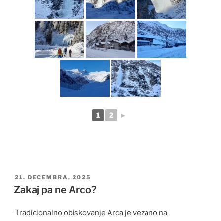
1
2
►
OBJAVLJENO
21. DECEMBRA, 2025
DNE
Zakaj pa ne Arco?
Tradicionalno obiskovanje Arca je vezano na