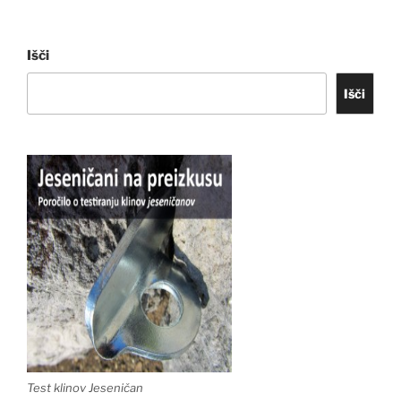
Išči
Išči
Test klinov Jeseničan