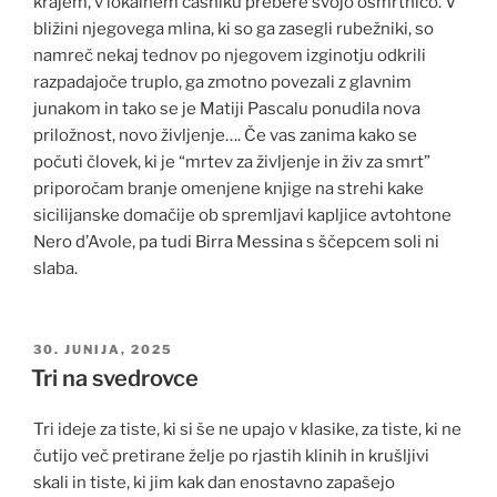
krajem, v lokalnem časniku prebere svojo osmrtnico. V
bližini njegovega mlina, ki so ga zasegli rubežniki, so
namreč nekaj tednov po njegovem izginotju odkrili
razpadajoče truplo, ga zmotno povezali z glavnim
junakom in tako se je Matiji Pascalu ponudila nova
priložnost, novo življenje…. Če vas zanima kako se
počuti človek, ki je “mrtev za življenje in živ za smrt”
priporočam branje omenjene knjige na strehi kake
sicilijanske domačije ob spremljavi kapljice avtohtone
Nero d’Avole, pa tudi Birra Messina s ščepcem soli ni
slaba.
OBJAVLJENO
30. JUNIJA, 2025
DNE
Tri na svedrovce
Tri ideje za tiste, ki si še ne upajo v klasike, za tiste, ki ne
čutijo več pretirane želje po rjastih klinih in krušljivi
skali in tiste, ki jim kak dan enostavno zapašejo