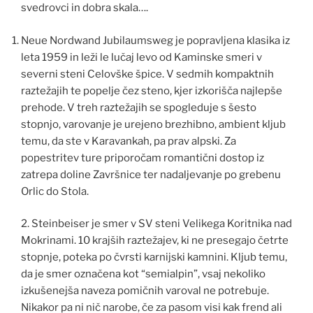
svedrovci in dobra skala….
Neue Nordwand Jubilaumsweg je popravljena klasika iz
leta 1959 in leži le lučaj levo od Kaminske smeri v
severni steni Celovške špice. V sedmih kompaktnih
raztežajih te popelje čez steno, kjer izkorišča najlepše
prehode. V treh raztežajih se spogleduje s šesto
stopnjo, varovanje je urejeno brezhibno, ambient kljub
temu, da ste v Karavankah, pa prav alpski. Za
popestritev ture priporočam romantični dostop iz
zatrepa doline Završnice ter nadaljevanje po grebenu
Orlic do Stola.
2. Steinbeiser je smer v SV steni Velikega Koritnika nad
Mokrinami. 10 krajših raztežajev, ki ne presegajo četrte
stopnje, poteka po čvrsti karnijski kamnini. Kljub temu,
da je smer označena kot “semialpin”, vsaj nekoliko
izkušenejša naveza pomičnih varoval ne potrebuje.
Nikakor pa ni nič narobe, če za pasom visi kak frend ali