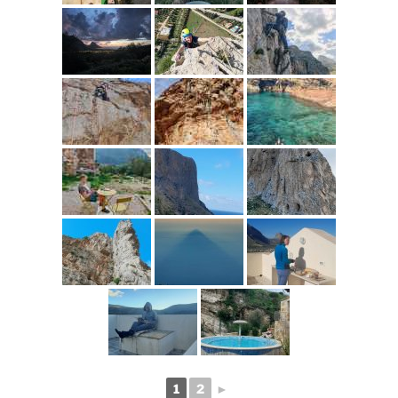
1
2
►