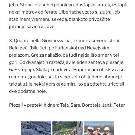
jeba. Stena je v senci popoldan, dostop je kratek, izstopi
nekaj metrov od ferate Uiberlacher, zato si zjutraj, ob
stabilnem vremenu seveda, z lahkoto privoščite
jutranjo kavico ali dve.
3. Quante bella Giovinezza pa je smer v severni steni
Bele peči (Bila Peit po Furlansko) nad Nevejskim
prelazom. Gre za najlažjo, pa tudi najdaljšo smer v tej
gori. Od dvanajstih raztežajev le eden zahteva plezanje
6a+ stopnje. Skala je čudovita. Priporočam obisk v času
remonta gondole, saj to sicer zelo obljudeno območje
takrat užije nekaj gorskega miru, to pa odtehta urico ali
dve dodatne hoje.
Plezali v preteklih dneh: Teja, Sara, Doroteja, Janž, Peter