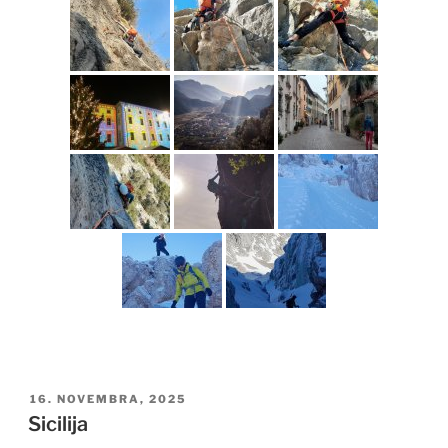
OBJAVLJENO
16. NOVEMBRA, 2025
DNE
Sicilija