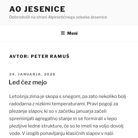
Skoči
AO JESENICE
na
Dobrodošli na strani Alpinističnega odseka Jesenice
vsebino
Meni
AVTOR:
PETER RAMUŠ
OBJAVLJENO
24. JANUARJA, 2026
DNE
Led čez mejo
Letošnja zima je skopa s snegom, pa zato nekoliko bolj
radodarna z nizkimi temperaturami. Pravi pogoji za
plezanje slapov, ki so v začetku januarja začeli
spreminjati agregatno stanje in se formirali v lepo
plezljive ledne strukture, če so le imeli na voljo dovolj
vode. V izogib ponavljanju klasičnih slapov v naši