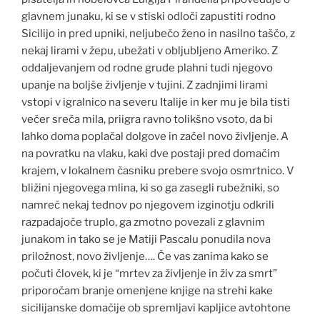
glavnem junaku, ki se v stiski odloči zapustiti rodno
Sicilijo in pred upniki, neljubečo ženo in nasilno taščo, z
nekaj lirami v žepu, ubežati v obljubljeno Ameriko. Z
oddaljevanjem od rodne grude plahni tudi njegovo
upanje na boljše življenje v tujini. Z zadnjimi lirami
vstopi v igralnico na severu Italije in ker mu je bila tisti
večer sreča mila, priigra ravno tolikšno vsoto, da bi
lahko doma poplačal dolgove in začel novo življenje. A
na povratku na vlaku, kaki dve postaji pred domačim
krajem, v lokalnem časniku prebere svojo osmrtnico. V
bližini njegovega mlina, ki so ga zasegli rubežniki, so
namreč nekaj tednov po njegovem izginotju odkrili
razpadajoče truplo, ga zmotno povezali z glavnim
junakom in tako se je Matiji Pascalu ponudila nova
priložnost, novo življenje…. Če vas zanima kako se
počuti človek, ki je “mrtev za življenje in živ za smrt”
priporočam branje omenjene knjige na strehi kake
sicilijanske domačije ob spremljavi kapljice avtohtone