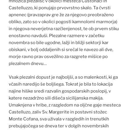
množica plezališč v okolici mesteca Custonaci in
Castelluzzo, ki ponujajo prvovrstno skalo. Ta čvrsti
apnenec (pravzaprav gre že za njegovo preobraženo
obliko, zato so v okolici pogosti kamnolomi marmorja)
in njegova neverjetna razčlenjenost, te ob prvem stiku
enostavno navduši. Plezalne razmere v začetku
novembra so bile ugodne, lažji in bližji sektorji kar
obiskani, v bolj oddaljenih si srečal le navezo ali dve,
morje ravno prav osvežilno za razgrete mišice po
plezalnem dnevu…
Vsak plezalni dopust je najboljši, a so malenkosti, ki ga
včasih naredijo še boljšega. Tokrat je bila to lokacija
najine hiške sredi razvalin gospodarskih poslopij, v
katere nezadržno sili dišeča sicilijanska makija.
Umaknjena v hribe, z razgledom na oljčne gaje mesteca
Castelluzo, zaliv Sv. Margerite in postavni stožec
Monte Cofana, sva uživala v razgledih in trenutkih
prebujajočega se dneva ter v dolgih novembrskih