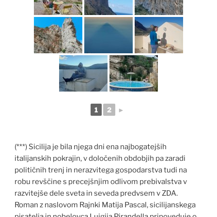
1
2
►
(***) Sicilija je bila njega dni ena najbogatejših
italijanskih pokrajin, v določenih obdobjih pa zaradi
političnih trenj in nerazvitega gospodarstva tudi na
robu revščine s precejšnjim odlivom prebivalstva v
razvitejše dele sveta in seveda predvsem v ZDA.
Roman z naslovom Rajnki Matija Pascal, sicilijanskega
pisatelja in nobelovca Luigija Pirandella pripoveduje o