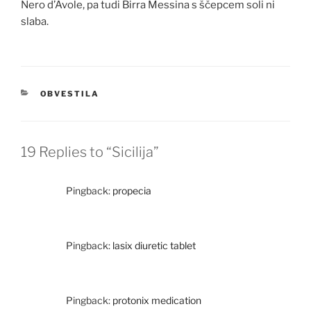
Nero d’Avole, pa tudi Birra Messina s ščepcem soli ni
slaba.
KATEGORIJE
OBVESTILA
19 Replies to “Sicilija”
Pingback:
propecia
Pingback:
lasix diuretic tablet
Pingback:
protonix medication