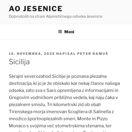
Skoči
AO JESENICE
na
Dobrodošli na strani Alpinističnega odseka Jesenice
vsebino
Meni
OBJAVLJENO
16. NOVEMBRA, 2025
NAPISAL
PETER RAMUŠ
DNE
Sicilija
Skrajni severozahod Sicilije je poznana plezalna
destinacija, ki jo je že obiskalo kar nekaj članov našega
odseka, zato sva s Saro opremljena z informacijami in
Gregovim vodničkom približno vedela, kaj naju čaka v
plezalnem smislu. Tri kilometrski zid ob obali
Tirenskega morja imenovan Scogliera di Salinella z
množico športnoplezalnih smeri, Monte in Pizzo
Monaco s svojima več stometrskima stenama, ter