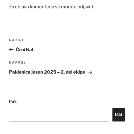
Za objavo komentarja se morate
prijaviti
.
Navigacija
Prejšnji
NAZAJ
prispevka
prispevek
Črni Kal
Naslednji
NAPREJ
prispevek
Paklenica jesen 2025 – 2. del ekipe
Išči
Išči