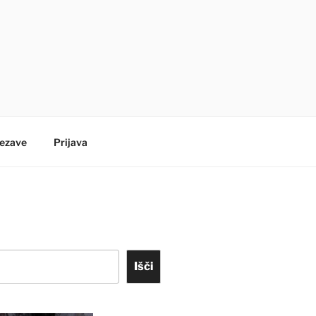
ezave
Prijava
Išči