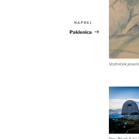
NAPREJ
Naslednji
prispevek
Paklenica
Vodniček jeseni
Nov Bivak II na 