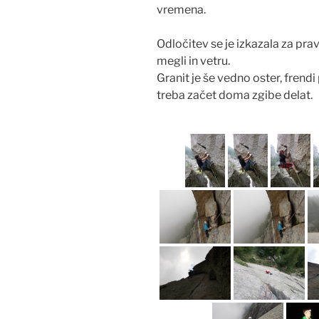
vremena.
Odločitev se je izkazala za prav
megli in vetru.
Granit je še vedno oster, frendi
treba začet doma zgibe delat.