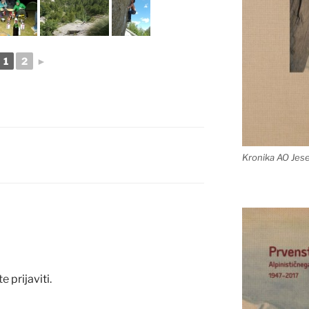
1
2
►
Kronika AO Jes
te
prijaviti
.