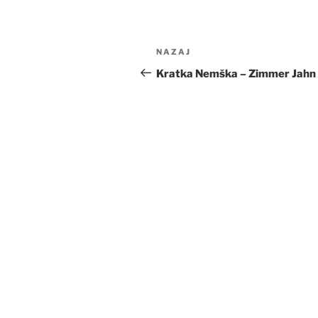
Navigacija
Prejšnji
NAZAJ
prispevka
prispevek
Kratka Nemška – Zimmer Jahn