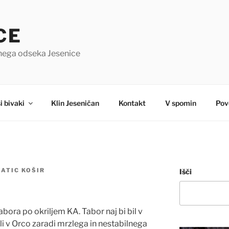
CE
čnega odseka Jesenice
i bivaki
Klin Jeseničan
Kontakt
V spomin
Pov
ATIC KOŠIR
Išči
abora po okriljem KA. Tabor naj bi bil v
i v Orco zaradi mrzlega in nestabilnega