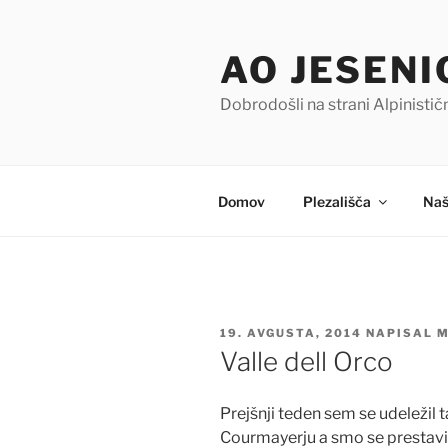
Skoči
na
AO JESENI
vsebino
Dobrodošli na strani Alpinisti
Domov
Plezališča
Naš
OBJAVLJENO
19. AVGUSTA, 2014
NAPISAL
M
DNE
Valle dell Orco
Prejšnji teden sem se udeležil t
Courmayerju a smo se prestavil