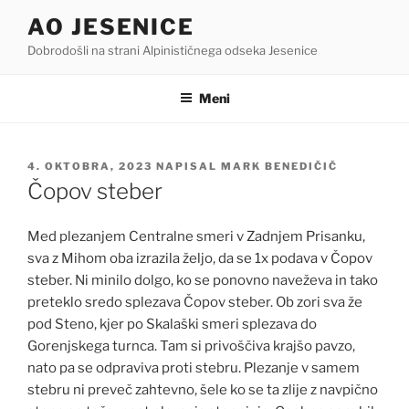
Skoči
AO JESENICE
na
Dobrodošli na strani Alpinističnega odseka Jesenice
vsebino
Meni
OBJAVLJENO
4. OKTOBRA, 2023
NAPISAL
MARK BENEDIČIČ
DNE
Čopov steber
Med plezanjem Centralne smeri v Zadnjem Prisanku,
sva z Mihom oba izrazila željo, da se 1x podava v Čopov
steber. Ni minilo dolgo, ko se ponovno naveževa in tako
preteklo sredo splezava Čopov steber. Ob zori sva že
pod Steno, kjer po Skalaški smeri splezava do
Gorenjskega turnca. Tam si privoščiva krajšo pavzo,
nato pa se odpraviva proti stebru. Plezanje v samem
stebru ni preveč zahtevno, šele ko se ta zlije z navpično