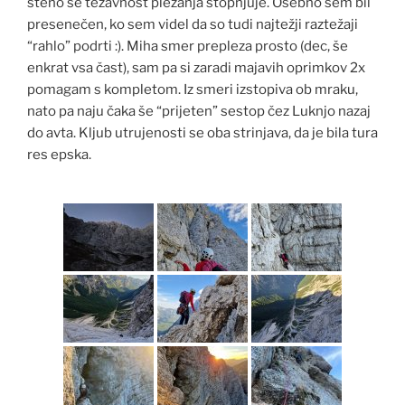
steno se težavnost plezanja stopnjuje. Osebno sem bil
presenečen, ko sem videl da so tudi najtežji raztežaji
“rahlo” podrti :). Miha smer prepleza prosto (dec, še
enkrat vsa čast), sam pa si zaradi majavih oprimkov 2x
pomagam s kompletom. Iz smeri izstopiva ob mraku,
nato pa naju čaka še “prijeten” sestop čez Luknjo nazaj
do avta. Kljub utrujenosti se oba strinjava, da je bila tura
res epska.