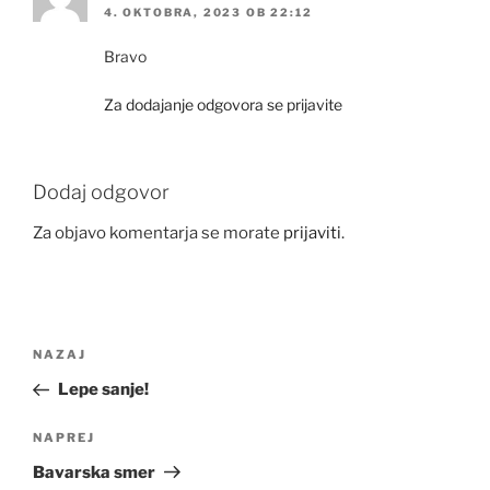
4. OKTOBRA, 2023 OB 22:12
Bravo
Za dodajanje odgovora se prijavite
Dodaj odgovor
Za objavo komentarja se morate
prijaviti
.
Navigacija
Prejšnji
NAZAJ
prispevka
prispevek
Lepe sanje!
Naslednji
NAPREJ
prispevek
Bavarska smer