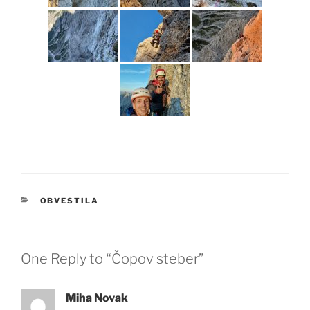
KATEGORIJE
OBVESTILA
One Reply to “Čopov steber”
Miha Novak