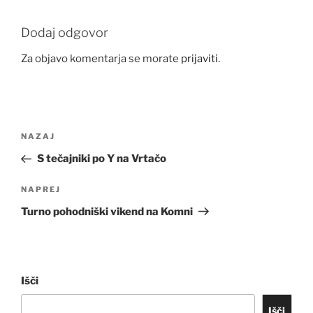
Dodaj odgovor
Za objavo komentarja se morate
prijaviti
.
Navigacija
Prejšnji
NAZAJ
prispevka
prispevek
S tečajniki po Y na Vrtačo
Naslednji
NAPREJ
prispevek
Turno pohodniški vikend na Komni
Išči
Išči