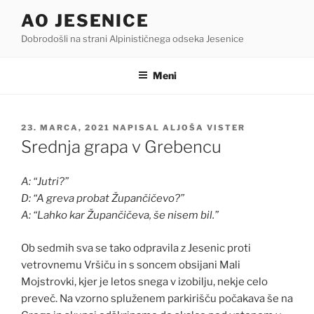
Skoči
AO JESENICE
na
Dobrodošli na strani Alpinističnega odseka Jesenice
vsebino
Meni
OBJAVLJENO
23. MARCA, 2021
NAPISAL
ALJOŠA VISTER
DNE
Srednja grapa v Grebencu
A: “Jutri?”
D: “A greva probat Župančičevo?”
A: “Lahko kar Župančičeva, še nisem bil.”
Ob sedmih sva se tako odpravila z Jesenic proti
vetrovnemu Vršiču in s soncem obsijani Mali
Mojstrovki, kjer je letos snega v izobilju, nekje celo
preveč. Na vzorno spluženem parkirišču počakava še na