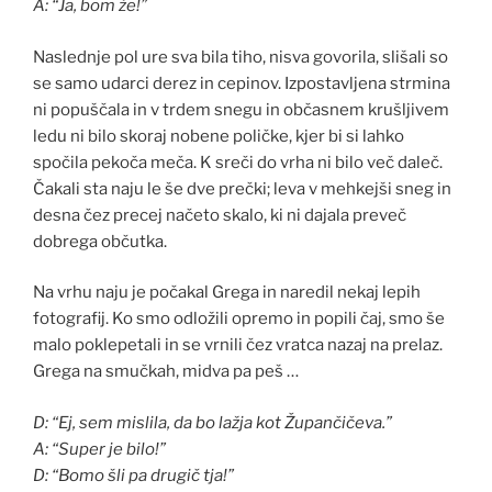
A: “Ja, bom že!”
Naslednje pol ure sva bila tiho, nisva govorila, slišali so
se samo udarci derez in cepinov. Izpostavljena strmina
ni popuščala in v trdem snegu in občasnem krušljivem
ledu ni bilo skoraj nobene poličke, kjer bi si lahko
spočila pekoča meča. K sreči do vrha ni bilo več daleč.
Čakali sta naju le še dve prečki; leva v mehkejši sneg in
desna čez precej načeto skalo, ki ni dajala preveč
dobrega občutka.
Na vrhu naju je počakal Grega in naredil nekaj lepih
fotografij. Ko smo odložili opremo in popili čaj, smo še
malo poklepetali in se vrnili čez vratca nazaj na prelaz.
Grega na smučkah, midva pa peš …
D: “Ej, sem mislila, da bo lažja kot Župančičeva.”
A: “Super je bilo!”
D: “Bomo šli pa drugič tja!”