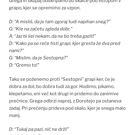
Grega in skupaj odškripamo do skalce pod vstopom v
grapo, kjer se opremimo za vzpon.
D: “A misliš, da je tam zgoraj tudi napihan sneg?”
G: “Kle na začetu zgleda dobr.”
A: “Jaz bi šel nekam, da ne bo treba gazit!”
D: “Kako pa se reče tisti grapi, kjer gresta že dva pred
nami?”
G: “Mislim, da je Sestopna?”
D: “Gremo to!”
Tako se poženemo proti “Sestopni” grapi ker, če je
dobra za dol, bo dobra tudi za gor. Hodimo, pikamo,
klepetamo, eni več kot drugi in pridemo do zanimive
prečnice. Grega odbrzi naprej, z Dorotejo pa ostaneva
zadaj. Pri prečenju prideva pod skalo, kjer je snega malo
manj.
D: “Tukaj pa pazi, nič ne drži!”