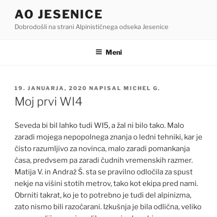
Skoči
AO JESENICE
na
Dobrodošli na strani Alpinističnega odseka Jesenice
vsebino
Meni
OBJAVLJENO
19. JANUARJA, 2020
NAPISAL
MICHEL G.
DNE
Moj prvi WI4
Seveda bi bil lahko tudi WI5, a žal ni bilo tako. Malo
zaradi mojega nepopolnega znanja o ledni tehniki, kar je
čisto razumljivo za novinca, malo zaradi pomankanja
časa, predvsem pa zaradi čudnih vremenskih razmer.
Matija V. in Andraž Š. sta se pravilno odločila za spust
nekje na višini stotih metrov, tako kot ekipa pred nami.
Obrniti takrat, ko je to potrebno je tudi del alpinizma,
zato nismo bili razočarani. Izkušnja je bila odlična, veliko