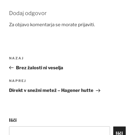
Dodaj odgovor
Za objavo komentarja se morate
prijaviti
.
Navigacija
Prejšnji
NAZAJ
prispevka
prispevek
Brez žalosti ni veselja
Naslednji
NAPREJ
prispevek
Direkt v snežni metež – Hagener hutte
Išči
Išči