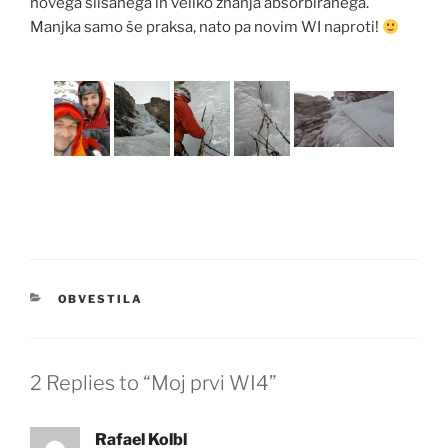
novega slišanega in veliko znanja absorbiranega.
Manjka samo še praksa, nato pa novim WI naproti!
KATEGORIJE
OBVESTILA
2 Replies to “Moj prvi WI4”
Rafael Kolbl