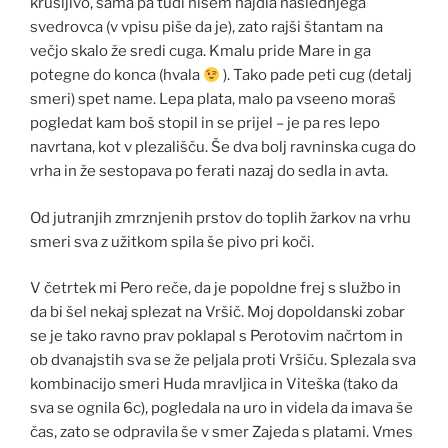
krušljivo, sama pa tudi nisem najdla naslednjega
svedrovca (v vpisu piše da je), zato rajši štantam na
večjo skalo že sredi cuga. Kmalu pride Mare in ga
potegne do konca (hvala
). Tako pade peti cug (detalj
smeri) spet name. Lepa plata, malo pa vseeno moraš
pogledat kam boš stopil in se prijel – je pa res lepo
navrtana, kot v plezališču. Še dva bolj ravninska cuga do
vrha in že sestopava po ferati nazaj do sedla in avta.
Od jutranjih zmrznjenih prstov do toplih žarkov na vrhu
smeri sva z užitkom spila še pivo pri koči.
V četrtek mi Pero reče, da je popoldne frej s službo in
da bi šel nekaj splezat na Vršič. Moj dopoldanski zobar
se je tako ravno prav poklapal s Perotovim načrtom in
ob dvanajstih sva se že peljala proti Vršiču. Splezala sva
kombinacijo smeri Huda mravljica in Viteška (tako da
sva se ognila 6c), pogledala na uro in videla da imava še
čas, zato se odpravila še v smer Zajeda s platami. Vmes