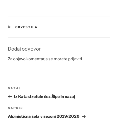
KATEGORIJE
OBVESTILA
Dodaj odgovor
Za objavo komentarja se morate
prijaviti
.
Navigacija
Prejšnji
NAZAJ
prispevka
prispevek
Iz Katastrofule čez Šipo in nazaj
Naslednji
NAPREJ
prispevek
Alpinistična šola v sezoni 2019/2020