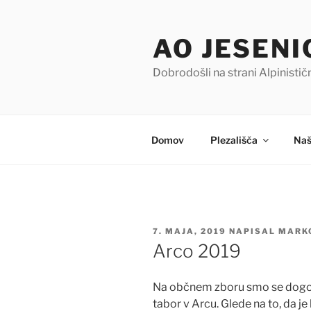
Skoči
na
AO JESENI
vsebino
Dobrodošli na strani Alpinisti
Domov
Plezališča
Naš
OBJAVLJENO
7. MAJA, 2019
NAPISAL
MARK
DNE
Arco 2019
Na občnem zboru smo se dogovo
tabor v Arcu. Glede na to, da je