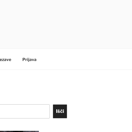
ezave
Prijava
Išči