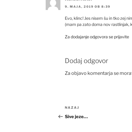
9. MAJA, 2019 OB 8:39
Evo, klinc! Jes nisem šu in tko zej 
(mam pa zato doma nov rastlinjak, k
Za dodajanje odgovora se prijavite
Dodaj odgovor
Za objavo komentarja se mora
Navigacija
Prejšnji
NAZAJ
prispevka
prispevek
Sive jeze…