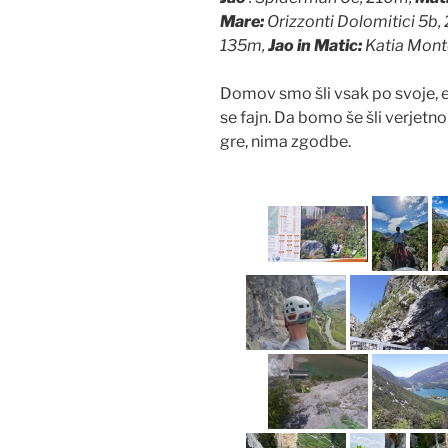
Mare:
Orizzonti Dolomitici 5b
135m,
Jao in Matic:
Katia Monte
Domov smo šli vsak po svoje, eni
se fajn. Da bomo še šli verjetno
gre, nima zgodbe.