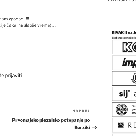
nimam zgodbe…!!!
i je čakal na slabše vreme) ….
te
prijaviti
.
NAPREJ
Naslednji
prispevek
Prvomajsko plezalsko potepanje po
Korziki