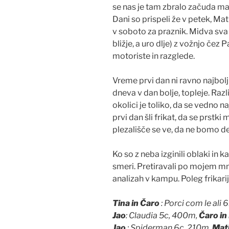
se nas je tam zbralo začuda mal
Dani so prispeli že v petek, Mat
v soboto za praznik. Midva sva
bližje, a uro dlje) z vožnjo če
motoriste in razglede.
Vreme prvi dan ni ravno najbolj 
dneva v dan bolje, topleje. Razli
okolici je toliko, da se vedno
prvi dan šli frikat, da se prstki
plezališče se ve, da ne bomo d
Ko so z neba izginili oblaki in k
smeri. Pretiravali po mojem mn
analizah v kampu. Poleg frikari
Tina in Čaro
: Porci com le al
Jao
: Claudia 5c, 400m,
Č
aro in
Jao
: Spiderman 6c, 210m,
Mati