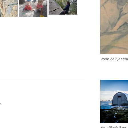
Vodniček jeseni
”
Nov Bivak II na 