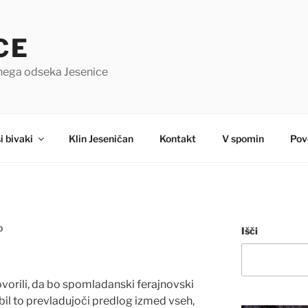
CE
čnega odseka Jesenice
i bivaki
Klin Jeseničan
Kontakt
V spomin
Pov
O
Išči
rili, da bo spomladanski ferajnovski
 bil to prevladujoči predlog izmed vseh,