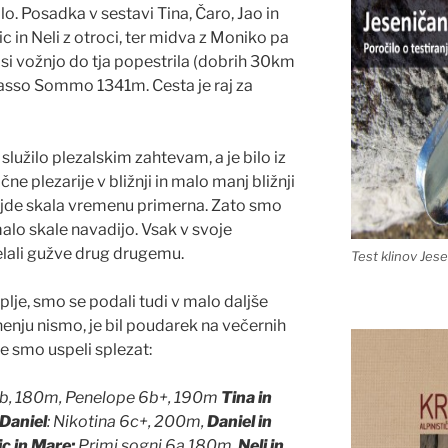
o. Posadka v sestavi Tina, Čaro, Jao in
ic in Neli z otroci, ter midva z Moniko pa
 si vožnjo do tja popestrila (dobrih 30km
z Passo Sommo 1341m. Cesta je raj za
služilo plezalskim zahtevam, a je bilo iz
čne plezarije v bližnji in malo manj bližnji
 najde skala vremenu primerna. Zato smo
 malo skale navadijo. Vsak v svoje
elali gužve drug drugemu.
Test klinov Jes
aplje, smo se podali tudi v malo daljše
enju nismo, je bil poudarek na večernih
je smo uspeli splezat:
i 6b, 180m, Penelope 6b+, 190m
Tina in
 Daniel
: Nikotina 6c+, 200m,
Daniel in
c in Mare:
Primi sogni 6a 180m,
Neli in