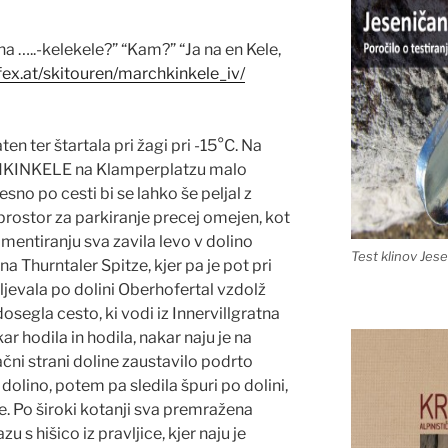
 na …..-kelekele?” “Kam?” “Ja na en Kele,
ex.at/
skitouren/marchkinkele_iv/
aten ter štartala pri žagi pri -15°C. Na
CHKINKELE na Klamperplatzu malo
desno po cesti bi se lahko še peljal z
rostor za parkiranje precej omejen, kot
amentiranju sva zavila levo v dolino
Test klinov Jes
na Thurntaler Spitze, kjer pa je pot pri
aljevala po dolini Oberhofertal vzdolž
osegla cesto, ki vodi iz Innervillgratna
r hodila in hodila, nakar naju je na
ni strani doline zaustavilo podrto
 dolino, potem pa sledila špuri po dolini,
e. Po široki kotanji sva premražena
 s hišico iz pravljice, kjer naju je