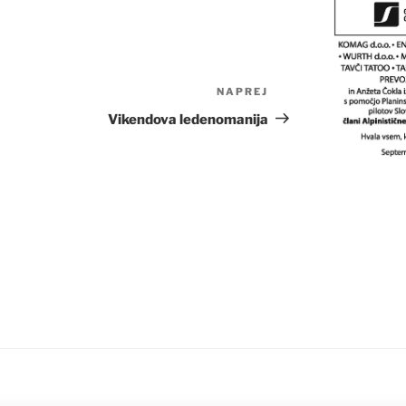
NAPREJ
Naslednji
prispevek
Vikendova ledenomanija