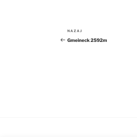
Navigacija
Prejšnji
NAZAJ
prispevka
prispevek
Gmeineck 2592m