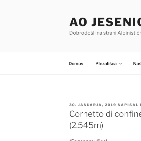
Skoči
na
AO JESENI
vsebino
Dobrodošli na strani Alpinisti
Domov
Plezališča
Naš
OBJAVLJENO
30. JANUARJA, 2019
NAPISAL
DNE
Cornetto di confin
(2.545m)