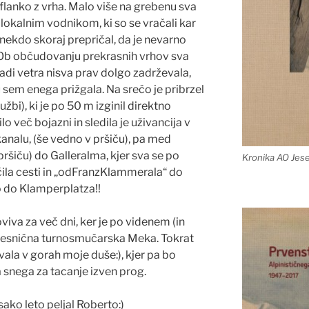
flanko z vrha. Malo više na grebenu sva
 lokalnim vodnikom, ki so se vračali kar
nekdo skoraj prepričal, da je nevarno
). Ob občudovanju prekrasnih vrhov sva
radi vetra nisva prav dolgo zadrževala,
m enega prižgala. Na srečo je pribrzel
žbi), ki je po 50 m izginil direktno
o več bojazni in sledila je uživancija v
 kanalu, (še vedno v pršiču), pa med
ršiču) do Galleralma, kjer sva se po
Kronika AO Jes
čila cesti in „odFranzKlammerala“ do
o do Klamperplatza!!
oviva za več dni, ker je po videnem (in
 resnična turnosmučarska Meka. Tokrat
evala v gorah moje duše:), kjer pa bo
 snega za tacanje izven prog.
ako leto peljal Roberto:)