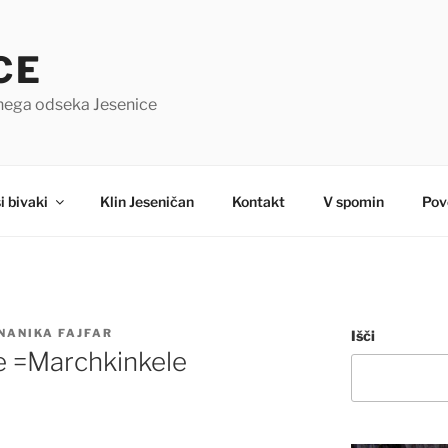
CE
čnega odseka Jesenice
i bivaki
Klin Jeseničan
Kontakt
V spomin
Pov
NANIKA FAJFAR
Išči
e =Marchkinkele