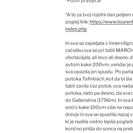
*Pozor pravljica!
“A te za tvoj rojstni dan peljem
poglej link:
https://www.tourenf
index.php
In sva se zapeljala v Innervillgr
začetku sva se pri tabli MAR
obotavljala, ali levo ali desno: 
avtom kake 200vm, vendar je p
sva opazila pri spustu. Po parl
potoka Tafinbach, kot da bi šla 
tabli zavila čez potok, sva nad
potoka, nato pa desno, da sva d
do Galleralma (1796m). In sva ka
srečo kake 100vm više na napač
drevje in sva se spustila nazaj v
ki je nudila vedno lepše pogled
končno prišla do sonca na prelazu