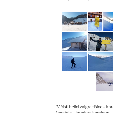
“V čisti belini zaigra tišina –
šepetajo – korak za korakom – 