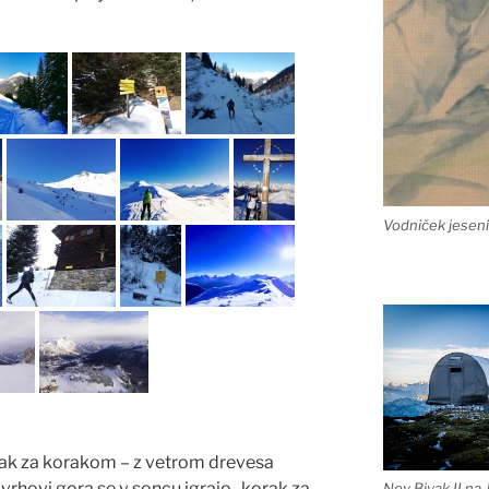
Vodniček jeseni
 korak za korakom – z vetrom drevesa
vrhovi gora se v soncu igrajo -korak za
Nov Bivak II na 