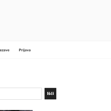
ezave
Prijava
Išči