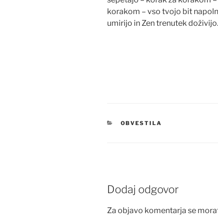
korakom – vso tvojo bit napoln
umirijo in Zen trenutek doživijo
KATEGORIJE
OBVESTILA
Dodaj odgovor
Za objavo komentarja se mora