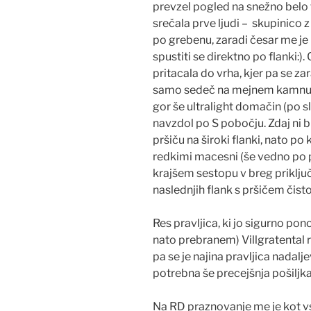
prevzel pogled na snežno belo 
srečala prve ljudi – skupinico z
po grebenu, zaradi česar me je 
spustiti se direktno po flanki:
pritacala do vrha, kjer pa se za
samo sedeč na mejnem kamnu se
gor še ultralight domačin (po slu
navzdol po S pobočju. Zdaj ni bil
pršiču na široki flanki, nato po
redkimi macesni (še vedno po p
krajšem sestopu v breg priklju
naslednjih flank s pršičem čist
Res pravljica, ki jo sigurno pon
nato prebranem) Villgratental
pa se je najina pravljica nadalj
potrebna še precejšnja pošiljka
Na RD praznovanje me je kot vs