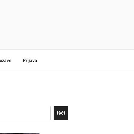
ezave
Prijava
Išči