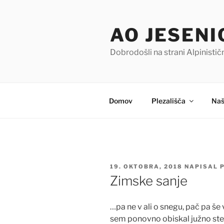
Skoči
na
AO JESENI
vsebino
Dobrodošli na strani Alpinisti
Domov
Plezališča
Naš
OBJAVLJENO
19. OKTOBRA, 2018
NAPISAL
DNE
Zimske sanje
…pa ne v ali o snegu, pač pa še 
sem ponovno obiskal južno sten