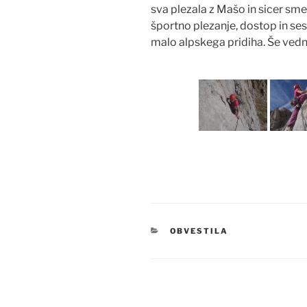
sva plezala z Mašo in sicer sm
športno plezanje, dostop in se
malo alpskega pridiha. Še ved
KATEGORIJE
OBVESTILA