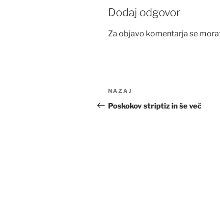
Dodaj odgovor
Za objavo komentarja se mora
Navigacija
Prejšnji
NAZAJ
prispevka
prispevek
Poskokov striptiz in še več