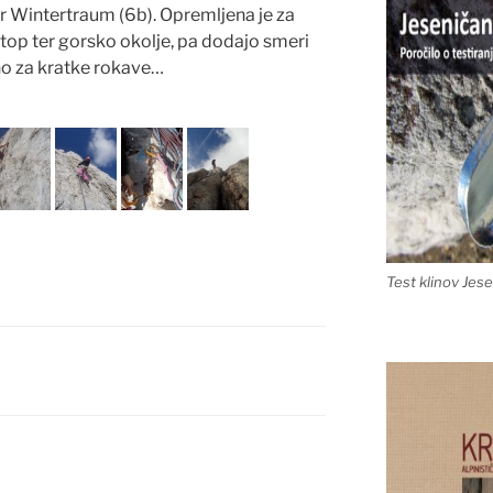
er Wintertraum (6b). Opremljena je za
stop ter gorsko okolje, pa dodajo smeri
no za kratke rokave…
Test klinov Jes