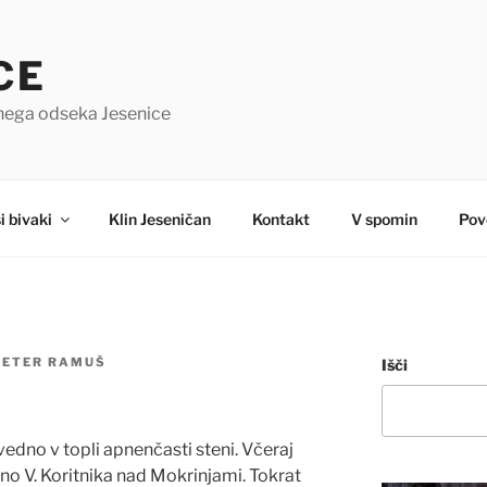
CE
čnega odseka Jesenice
i bivaki
Klin Jeseničan
Kontakt
V spomin
Pov
PETER RAMUŠ
Išči
vedno v topli apnenčasti steni. Včeraj
o V. Koritnika nad Mokrinjami. Tokrat