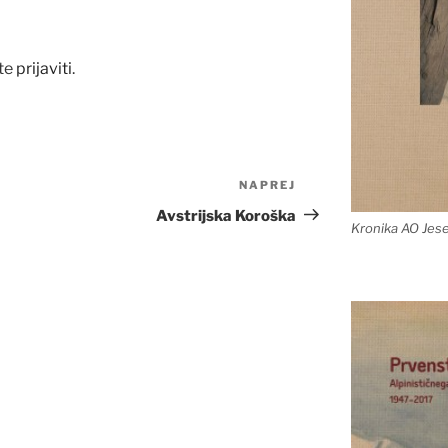
te
prijaviti
.
NAPREJ
Naslednji
prispevek
Avstrijska Koroška
Kronika AO Jes