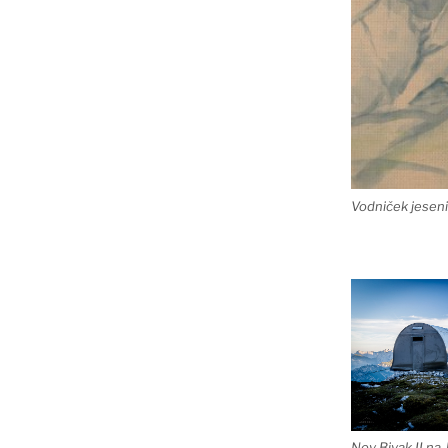
Vodniček jeseni
Nov Bivak II na 