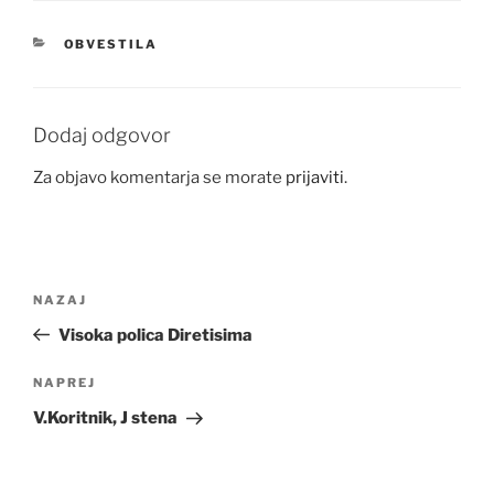
KATEGORIJE
OBVESTILA
Dodaj odgovor
Za objavo komentarja se morate
prijaviti
.
Navigacija
Prejšnji
NAZAJ
prispevka
prispevek
Visoka polica Diretisima
Naslednji
NAPREJ
prispevek
V.Koritnik, J stena