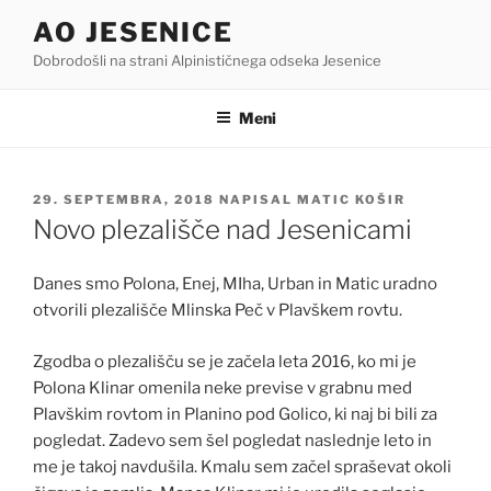
Skoči
AO JESENICE
na
Dobrodošli na strani Alpinističnega odseka Jesenice
vsebino
Meni
OBJAVLJENO
29. SEPTEMBRA, 2018
NAPISAL
MATIC KOŠIR
DNE
Novo plezališče nad Jesenicami
Danes smo Polona, Enej, MIha, Urban in Matic uradno
otvorili plezališče Mlinska Peč v Plavškem rovtu.
Zgodba o plezališču se je začela leta 2016, ko mi je
Polona Klinar omenila neke previse v grabnu med
Plavškim rovtom in Planino pod Golico, ki naj bi bili za
pogledat. Zadevo sem šel pogledat naslednje leto in
me je takoj navdušila. Kmalu sem začel spraševat okoli