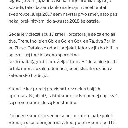
čigava je zemlja, Manca Klinar mi je uredila soglasje
soseda, tako da sem lahko na ferajnu začel fehtat
svedrovce. Julija 2017 sem navrtal prvo smer, nato pa z
nekaj prekinitvami do avgusta 2018 še ostale.
Sedaj je v plezališču 17 smeri, prostora je še za eno ali
dve. Trenutno je en 6b, en 6c, en 6c+, en 7a, dva 7a+ in
en 7b+/c. Ostalo so odprti projekti. Kdor se jih bo lotil in
splezal, naj ime in oceno sporoči na
kosir.matic@gmail.com. Želja članov AO Jesenice je, da
bi bila imena lokalna, domača jeseniška ali v skladu z
železarsko tradicijo.
Stena je kar precej previsna brez nekih boljših
oprimkov. Kljub nižji višini smeri se kar precej naplezaš,
saj so vse smeri dokaj konstantne.
Določene smeri so vedno suhe, nekatere pa le poleti.
Stena je sicer obrnjena na vzhod, poleti v senci po 11ti