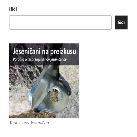
Išči
Išči
Test klinov Jeseničan