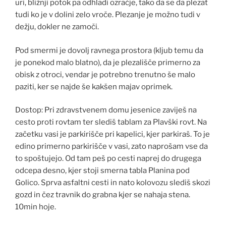
uri, bližnji potok pa odhladi ozračje, tako da se da plezat
tudi ko je v dolini zelo vroče. Plezanje je možno tudi v
dežju, dokler ne zamoči.
Pod smermi je dovolj ravnega prostora (kljub temu da
je ponekod malo blatno), da je plezališče primerno za
obisk z otroci, vendar je potrebno trenutno še malo
paziti, ker se najde še kakšen majav oprimek.
Dostop: Pri zdravstvenem domu jesenice zaviješ na
cesto proti rovtam ter slediš tablam za Plavški rovt. Na
začetku vasi je parkirišče pri kapelici, kjer parkiraš. To je
edino primerno parkirišče v vasi, zato naprošam vse da
to spoštujejo. Od tam peš po cesti naprej do drugega
odcepa desno, kjer stoji smerna tabla Planina pod
Golico. Sprva asfaltni cesti in nato kolovozu slediš skozi
gozd in čez travnik do grabna kjer se nahaja stena.
10min hoje.