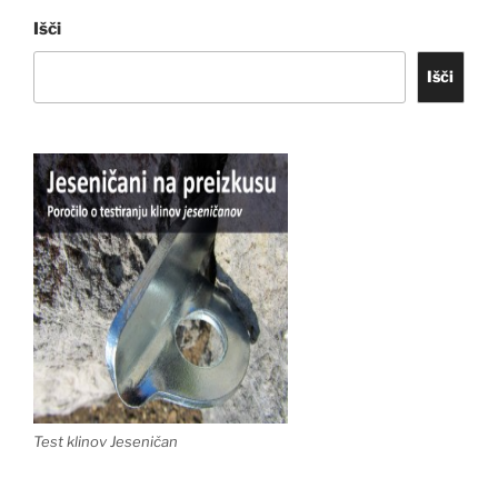
Išči
Išči
Test klinov Jeseničan