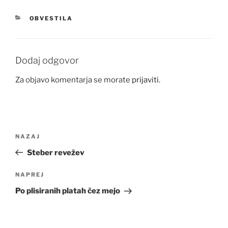
KATEGORIJE
OBVESTILA
Dodaj odgovor
Za objavo komentarja se morate
prijaviti
.
Navigacija
Prejšnji
NAZAJ
prispevka
prispevek
Steber revežev
Naslednji
NAPREJ
prispevek
Po plisiranih platah čez mejo