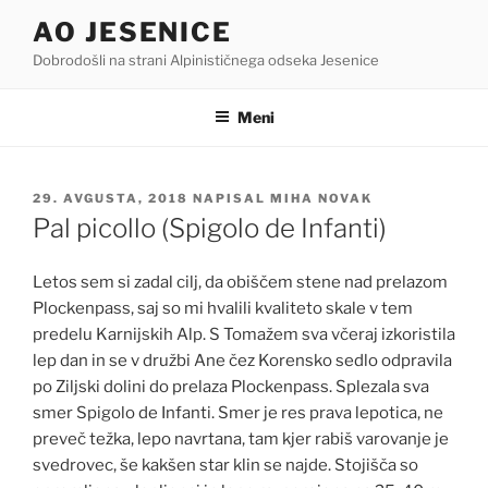
Skoči
AO JESENICE
na
Dobrodošli na strani Alpinističnega odseka Jesenice
vsebino
Meni
OBJAVLJENO
29. AVGUSTA, 2018
NAPISAL
MIHA NOVAK
DNE
Pal picollo (Spigolo de Infanti)
Letos sem si zadal cilj, da obiščem stene nad prelazom
Plockenpass, saj so mi hvalili kvaliteto skale v tem
predelu Karnijskih Alp. S Tomažem sva včeraj izkoristila
lep dan in se v družbi Ane čez Korensko sedlo odpravila
po Ziljski dolini do prelaza Plockenpass. Splezala sva
smer Spigolo de Infanti. Smer je res prava lepotica, ne
preveč težka, lepo navrtana, tam kjer rabiš varovanje je
svedrovec, še kakšen star klin se najde. Stojišča so