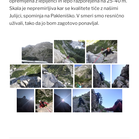
opremljena z lepljenci in lepo razporejena na 25-40 m.
Skala je nepremirljiva kar se kvalitete tiče z našimi
Julijci, spominja na Pakleniško. V smeri smo resnično
uživali, tako da jo bom zagotovo ponavljal.