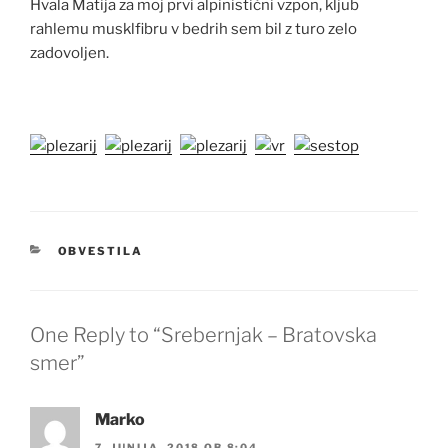
Hvala Matija za moj prvi alpinistični vzpon, kljub
rahlemu musklfibru v bedrih sem bil z turo zelo
zadovoljen.
KATEGORIJE
OBVESTILA
One Reply to “Srebernjak – Bratovska
smer”
Marko
7. JUNIJA, 2018 OB 8:04