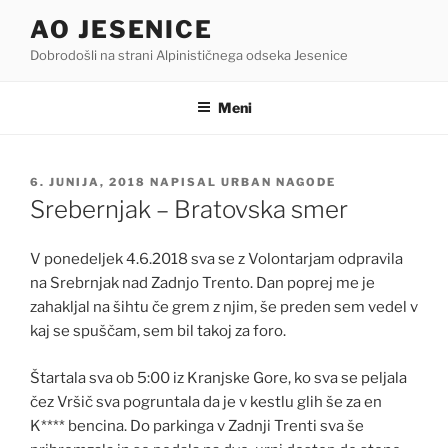
Skoči
AO JESENICE
na
Dobrodošli na strani Alpinističnega odseka Jesenice
vsebino
Meni
OBJAVLJENO
6. JUNIJA, 2018
NAPISAL
URBAN NAGODE
DNE
Srebernjak – Bratovska smer
V ponedeljek 4.6.2018 sva se z Volontarjam odpravila
na Srebrnjak nad Zadnjo Trento. Dan poprej me je
zahakljal na šihtu če grem z njim, še preden sem vedel v
kaj se spuščam, sem bil takoj za foro.
Štartala sva ob 5:00 iz Kranjske Gore, ko sva se peljala
čez Vršič sva pogruntala da je v kestlu glih še za en
K**** bencina. Do parkinga v Zadnji Trenti sva še