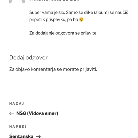
Super vama je šlo. Samo še slike (album) se naučiš
pripeti k prispevku, pa bo
Za dodajanje odgovora se prijavite
Dodaj odgovor
Za objavo komentarja se morate
prijaviti
.
Navigacija
Prejšnji
NAZAJ
prispevka
prispevek
NŠG (Vidova smer)
Naslednji
NAPREJ
prispevek
Šentanska