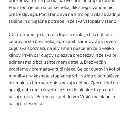
pribremzala in se podala na dvo-urni dostop do stene.
Pod steno je bilo sicer še nekaj flik snega, vendar nič
pretresljivega. Pod steno sva na hitro opravila še zadnje
takšne in drugačne potrebe in že sva vstopala v steno.
Celotna smer je bila zelo lepa in skala je bila odlična,
čeprav ni šlo brez nekaj sproženih kamnov. Že v prvem
cugu sva spoznala, da je v smeri puščenih zelo veliko
klinov. Prvih par cugov splezava brez težav in že sva pri
edinem malo bolj zahtevnem detajlu. Brez večjih
problemov premagava tudi njega. Še par cugov in kot bi
mignil 4 ure kasneje stopiva na vrh. Na hitro pomalčava
in kmalu za tem sestopiva nazaj v dolino. Zgornji del na
apzajl, nato malo čez drn in strn do planine in po poti
nazaj do avta. Potem pa spet do vrh Vršiča na hlape in
nazaj na Jesenice.