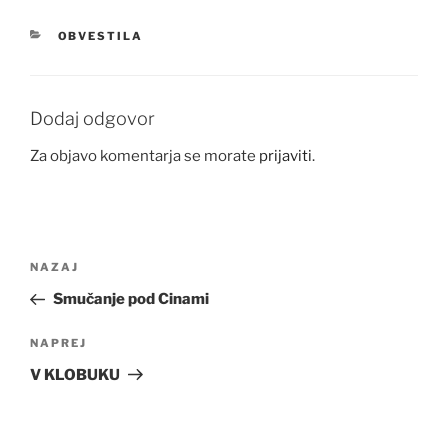
KATEGORIJE
OBVESTILA
Dodaj odgovor
Za objavo komentarja se morate
prijaviti
.
Navigacija
Prejšnji
NAZAJ
prispevka
prispevek
Smučanje pod Cinami
Naslednji
NAPREJ
prispevek
V KLOBUKU