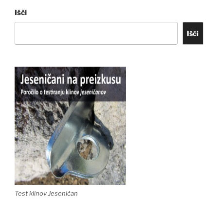
Išči
Išči
Test klinov Jeseničan