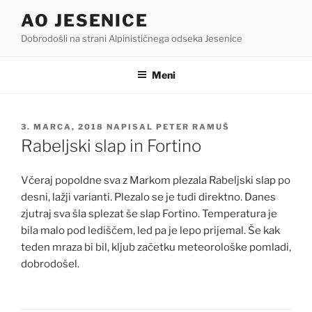
Skoči
AO JESENICE
na
Dobrodošli na strani Alpinističnega odseka Jesenice
vsebino
Meni
OBJAVLJENO
3. MARCA, 2018
NAPISAL
PETER RAMUŠ
DNE
Rabeljski slap in Fortino
Včeraj popoldne sva z Markom plezala Rabeljski slap po
desni, lažji varianti. Plezalo se je tudi direktno. Danes
zjutraj sva šla splezat še slap Fortino. Temperatura je
bila malo pod lediščem, led pa je lepo prijemal. Še kak
teden mraza bi bil, kljub začetku meteorološke pomladi,
dobrodošel.