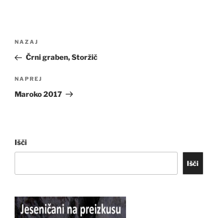
Navigacija
Prejšnji
NAZAJ
prispevka
prispevek
Črni graben, Storžič
Naslednji
NAPREJ
prispevek
Maroko 2017
Išči
Išči