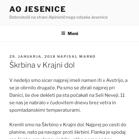
Skoči
AO JESENICE
na
Dobrodošli na strani Alpinističnega odseka Jesenice
vsebino
Meni
OBJAVLJENO
29. JANUARJA, 2018
NAPISAL
MARKO
DNE
Škrbina v Krajni dol
V nedeljo smo sicer najprej imeli namen iti v Avstrijo, a
se je obrnilo drugače. Pa smo se zbrali najprej pri
Danici, še dve dekleti pa sta počakali na Seli Neveji. 11
se nas je nabralo v čudovitem dnevu brez vetra in
spomladanskimi temperaturami.
Krenili smo na Škrbino v Krajni dol. Najprej po cesti do
planine, nato pa navzgor proti škrbini. Flanka je spodaj