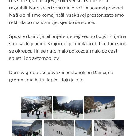
res široka, smučarjev je bilo veliko a smo se kar
razgubili. Nato se pri vrhu malo zoži in postavi pokonci.
Na škrbini smo komaj našli vsak svoj prostor, zato smo
rekli, da bo malica nižje, kjer bo še sonce.
Spust v dolino je bil prijeten, sneg vedno boljši. Prijetna
smuka do planine Krajni dol je minila prehitro. Tam smo
se okrepčali in se nato malo po gozdu, malo po cesti
spustili do avtomobilov.
Domov gredoč še obvezni postanek pri Danici; še
gremo smo bili sklepčni, fajn je bilo.