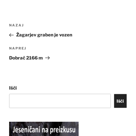
Navigacija
Prejšnji
NAZAJ
prispevka
prispevek
Žagarjev graben je vozen
Naslednji
NAPREJ
prispevek
Dobrač 2166 m
Išči
Išči