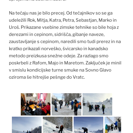
Na tečaju nas je bilo precej. Od tečajnikov so se ga
udeležili Rok, Mitja, Katra, Petra, Sebastjan, Marko in
Uroš. Prikazane vsebine zimske tehnike so bile hoja z
derezami in cepinom, sidrišča, gibanje naveze,
zaustavljanje s cepinom, naredili smo tudi prerez in na
kratko prikazali norveško, švicarsko in kanadsko
metodo preizkusa snežne odeje. Za razlago smo
poskrbeli z Rafom, Majo in Maretom. Zaključek je minil
v smislu kondicijske turne smuke na Sovno Glavo
oziroma še hitrejše pešnge do Vratc.