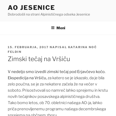
Skoči
AO JESENICE
na
Dobrodošli na strani Alpinističnega odseka Jesenice
vsebino
Meni
OBJAVLJENO
15. FEBRUARJA, 2017
NAPISAL
KATARINA NOČ
DNE
FELDIN
Zimski tečaj na Vršiču
V nedeljo smo izvedli zimski tečaj pod Erjavčevo kočo.
Ekspedicija na Vršiču,
za katero se je izkazalo, da je bila
zelo poučna,
se je za nekatere začela že na večer v
soboto. Prisostvovali so namreč lahko sprejemu in krstu
novih tečajnikov posavskega alpinističnega društva.
Tako bomo letos, ob 70. obletnici našega AO-ja, lahko
priča prenovljenemu programu našega decembrskega
sprejema na občnem zboru.