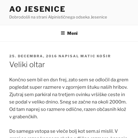
Skoči
AO JESENICE
na
Dobrodošli na strani Alpinističnega odseka Jesenice
vsebino
Meni
OBJAVLJENO
25. DECEMBRA, 2016
NAPISAL
MATIC KOŠIR
DNE
Veliki oltar
Končno sem bil en dsn frej, zato sem se odločil da grem
pogledat super razmere v zgornjem štuku naših hribov.
Zjutraj sem parkiral na tretjem ovinku vršiške ceste in
se podal v veliko dnino. Sneg se začne na okoli 2000m.
Od tam naprej so razmere odlične, razen občasnih klož
v grabenčkih.
Do samega vstopa se vleče bolj kot sem.si mislil. V