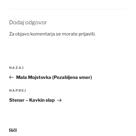
Dodaj odgovor
Za objavo komentarja se morate
prijaviti
.
Navigacija
Prejšnji
NAZAJ
prispevka
prispevek
Mala Mojstovka (Pozabljena smer)
Naslednji
NAPREJ
prispevek
Stenar – Kavkin slap
Išči