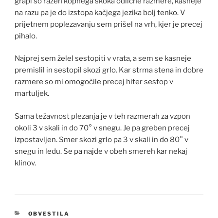
grapi so razen kopnega skoka odlične razmere, kasneje
na razu pa je do izstopa kačjega jezika bolj tenko. V
prijetnem poplezavanju sem prišel na vrh, kjer je precej
pihalo.
Najprej sem želel sestopiti v vrata, a sem se kasneje
premislil in sestopil skozi grlo. Kar strma stena in dobre
razmere so mi omogočile precej hiter sestop v
martuljek.
Sama težavnost plezanja je v teh razmerah za vzpon
okoli 3 v skali in do 70° v snegu. Je pa greben precej
izpostavljen. Smer skozi grlo pa 3 v skali in do 80° v
snegu in ledu. Se pa najde v obeh smereh kar nekaj
klinov.
KATEGORIJE
OBVESTILA