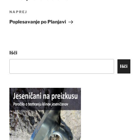
Naslednji
NAPREJ
prispevek
Poplesavanje po Planjavi
Išči
Išči