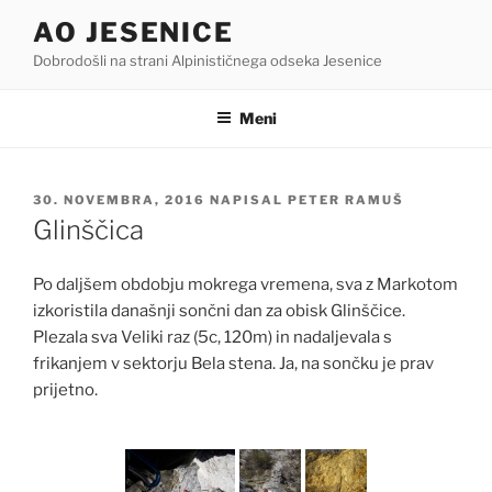
Skoči
AO JESENICE
na
Dobrodošli na strani Alpinističnega odseka Jesenice
vsebino
Meni
OBJAVLJENO
30. NOVEMBRA, 2016
NAPISAL
PETER RAMUŠ
DNE
Glinščica
Po daljšem obdobju mokrega vremena, sva z Markotom
izkoristila današnji sončni dan za obisk Glinščice.
Plezala sva Veliki raz (5c, 120m) in nadaljevala s
frikanjem v sektorju Bela stena. Ja, na sončku je prav
prijetno.