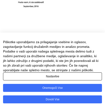
Piškotke uporabljamo za prilagajanje vsebine in oglasov,
zagotavljanje funkcij družabnih medijev in analizo prometa.
Podatke o vaši uporabi našega spletnega mesta delimo tudi z
našimi partnerji za družbene medije, oglaševanje in analitiko, ki
jih lahko združijo z drugimi podatki, ki ste jim jih posredovali ali ki
so jih zbrali pri vaši uporabi njihovih storitev. Če še naprej
uporabljate naše spletno mesto, se strinjate z našimi piškotki.
Nastavitve
Facebook
Instagram
Onemogoči Vse
Ponosno uporablja tehnologijo WordPress
Dovoli Vse