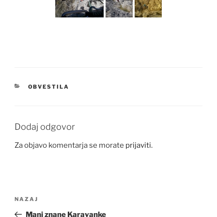
KATEGORIJE
OBVESTILA
Dodaj odgovor
Za objavo komentarja se morate
prijaviti
.
Navigacija
Prejšnji
NAZAJ
prispevka
prispevek
Manj znane Karavanke