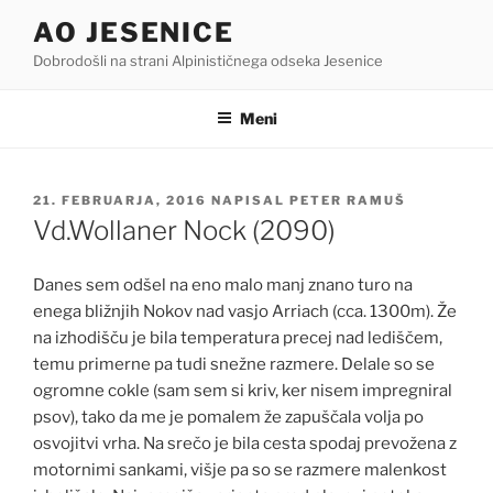
Skoči
AO JESENICE
na
Dobrodošli na strani Alpinističnega odseka Jesenice
vsebino
Meni
OBJAVLJENO
21. FEBRUARJA, 2016
NAPISAL
PETER RAMUŠ
DNE
Vd.Wollaner Nock (2090)
Danes sem odšel na eno malo manj znano turo na
enega bližnjih Nokov nad vasjo Arriach (cca. 1300m). Že
na izhodišču je bila temperatura precej nad lediščem,
temu primerne pa tudi snežne razmere. Delale so se
ogromne cokle (sam sem si kriv, ker nisem impregniral
psov), tako da me je pomalem že zapuščala volja po
osvojitvi vrha. Na srečo je bila cesta spodaj prevožena z
motornimi sankami, višje pa so se razmere malenkost