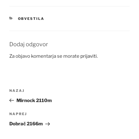
KATEGORIJE
OBVESTILA
Dodaj odgovor
Za objavo komentarja se morate
prijaviti
.
Navigacija
Prejšnji
NAZAJ
prispevka
prispevek
Mirnock 2110m
Naslednji
NAPREJ
prispevek
Dobrač 2166m