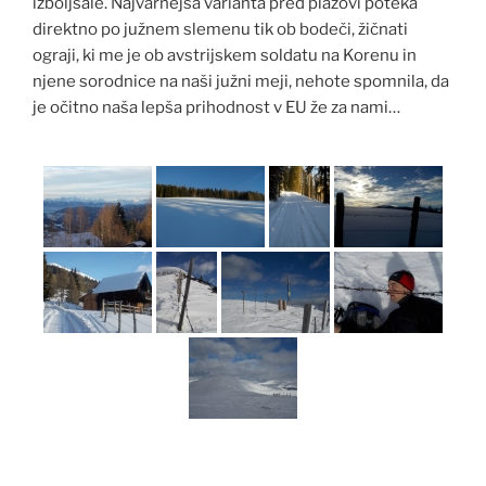
izboljšale. Najvarnejša varianta pred plazovi poteka
direktno po južnem slemenu tik ob bodeči, žičnati
ograji, ki me je ob avstrijskem soldatu na Korenu in
njene sorodnice na naši južni meji, nehote spomnila, da
je očitno naša lepša prihodnost v EU že za nami…