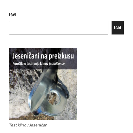
Išči
Išči
Test klinov Jeseničan