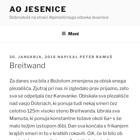
Skoči
AO JESENICE
na
Dobrodošli na strani Alpinističnega odseka Jesenice
vsebino
Meni
OBJAVLJENO
30. JANUARJA, 2016
NAPISAL
PETER RAMUŠ
DNE
Breitwand
Za danes sva bila z Božotom zmenjena za obisk enega
plezališča. Zjutraj pri nas ni izgledalo prav prijazno, zato
sva se odpeljala čez Karavanke. Obiskala sva plezališče
nad vasjo Dobriach, ki ponuja tudi nekaj smeri čez
celotno 125m visoko steno Breitwanda. Izbrala sva
Mamuta, ki ponuja konstantne težave okoli 6a+ s še
malo težjim izstopom (6b). Dan sva končala s frikanjem
krajših smeri in to v kratkih rokavih. O.K. če bi bilo ob