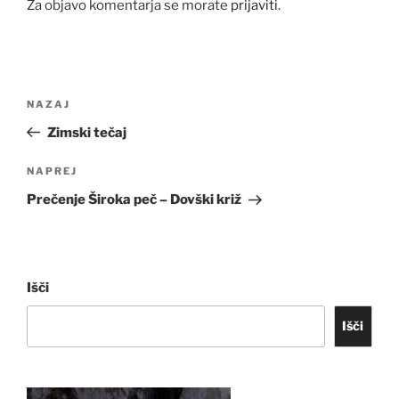
Za objavo komentarja se morate
prijaviti
.
Navigacija
Prejšnji
NAZAJ
prispevka
prispevek
Zimski tečaj
Naslednji
NAPREJ
prispevek
Prečenje Široka peč – Dovški križ
Išči
Išči