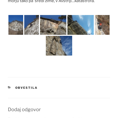
morju tako pa sredi zime, v Avstriji…katastrofa.
KATEGORIJE
OBVESTILA
Dodaj odgovor