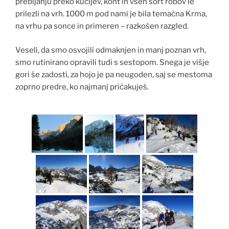
prebijanju preko kucljev, kont in vseh sort robov le
prilezli na vrh. 1000 m pod nami je bila temačna Krma,
na vrhu pa sonce in primeren – razkošen razgled.
Veseli, da smo osvojili odmaknjen in manj poznan vrh,
smo rutinirano opravili tudi s sestopom. Snega je višje
gori še zadosti, za hojo je pa neugoden, saj se mestoma
zoprno predre, ko najmanj pričakuješ.