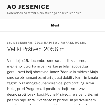
Skoči
AO JESENICE
na
Dobrodošli na strani Alpinističnega odseka Jesenice
vsebino
Meni
OBJAVLJENO
16. DECEMBRA, 2013
NAPISAL
RAFAEL KOLBL
DNE
Veliki Pršivec, 2056 m
V nedeljo, 15. decembra smo se zbudili v zoprno,
megleno jutro. Pa ni panike, ker je bila napoved za
gorski svet bolj obetavna. Janez, Zdenka in midva z Majo
smo se ob humani osmi uri zjutraj dobili v Krmi in kmalu
zagrizli v za mnoge duhamoren del poti proti Zg. Krmi.
Nekaj pred Pragerco ali pastirsko bajto smo zavili
desno proti lovski koči. Pot na Pršivec gre sicer višje, mi
pa smo raje izbrali “varianto za pridne” in po dveurnem