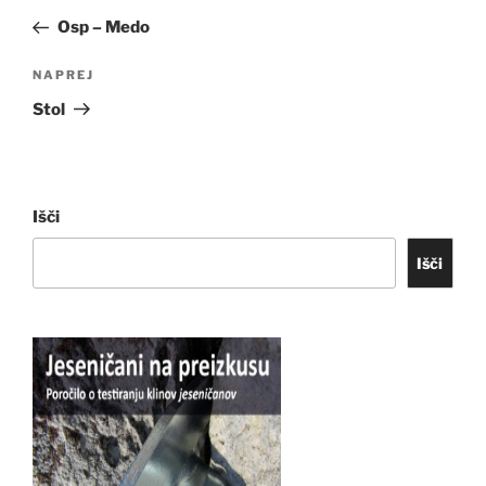
prispevka
prispevek
Osp – Medo
Naslednji
NAPREJ
prispevek
Stol
Išči
Išči