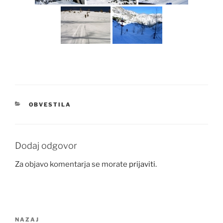
KATEGORIJE
OBVESTILA
Dodaj odgovor
Za objavo komentarja se morate
prijaviti
.
Navigacija
Prejšnji
NAZAJ