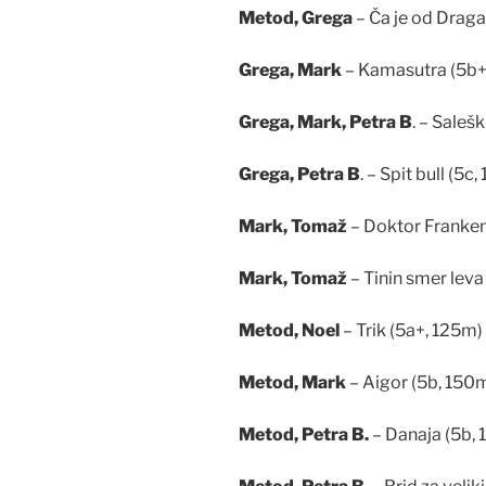
Metod, Grega
– Ča je od Draga
Grega, Mark
– Kamasutra (5b+
Grega, Mark, Petra B
. – Saleš
Grega, Petra B
. – Spit bull (5c
Mark, Tomaž
– Doktor Franken
Mark, Tomaž
– Tinin smer leva
Metod, Noel
– Trik (5a+, 125m)
Metod, Mark
– Aigor (5b, 150
Metod, Petra B.
– Danaja (5b,