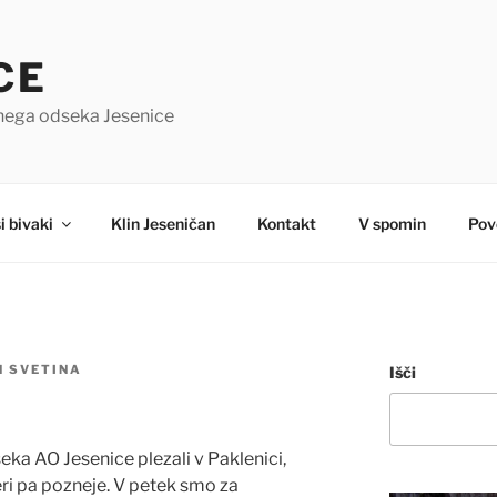
CE
čnega odseka Jesenice
i bivaki
Klin Jeseničan
Kontakt
V spomin
Pov
N SVETINA
Išči
seka AO Jesenice plezali v Paklenici,
teri pa pozneje. V petek smo za