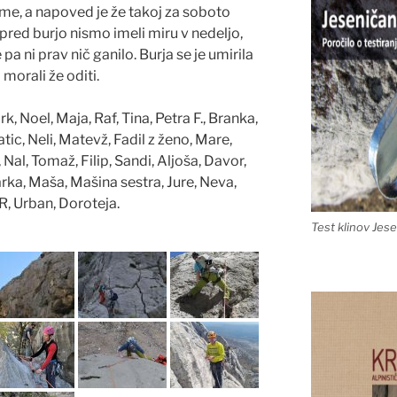
me, a napoved je že takoj za soboto
pred burjo nismo imeli miru v nedeljo,
pa ni prav nič ganilo. Burja se je umirila
 morali že oditi.
k, Noel, Maja, Raf, Tina, Petra F., Branka,
atic, Neli, Matevž, Fadil z ženo, Mare,
 Nal, Tomaž, Filip, Sandi, Aljoša, Davor,
arka, Maša, Mašina sestra, Jure, Neva,
a R, Urban, Doroteja.
Test klinov Jes