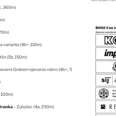
c, 360m)
0m)
120m)
a varianta (4b+, 110m)
tiin (5b, 150m)
everni Greben+sjeverno rebro (4b+, ?)
)
+, 100m)
 Branka
– Zubatac (4a, 250m)