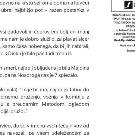
že davno na krstu oziroma doma na kavču)
 ubral najbližjo pot – razen postanka v
si zadovoljni, čeprav eni bolj eni manj
eme nam je dobro služilo, za plavat sicer
, samo časa nobenega, da bi jih nabirali,
 k Dinku je bilo pač tudi treba it.
h smeri, najbolj obljudena je bila Majdina
bilo, pa na Nosoroga nas je 7 splezalo.
akovala): “To je bil moj najboljši tabor do
ečernemu druženju, vožnja v kombiju z
nju s preudarnim Metodom, ogledom
oljši družbi.”
avico, da se v imenu vseh tečajnikov od
nas navezali, pa vsem udeležencem za