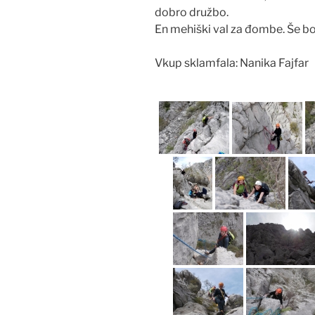
dobro družbo.
En mehiški val za đombe. Še bo
Vkup sklamfala: Nanika Fajfar