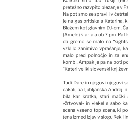
Končno smo tudi rukiji (teč
pretežno razvpito plezanje v Pa
Na pot smo se spravili v četr
je na gas pritiskala Katarina, 
Blažem kot glavnim DJ-em, Ča
(Amelo) štartala ob 7 pm. Raf 
da gremo še malo na “sightse
vzklilo zanimivo vprašanje, k
malo pred polnočjo in za eno 
kombi. Ampak je pa na poti pol
“Kateri veliki slovenski književn
Tudi Dare in njegovi njegovi s
čakali, pa ljubljanska Andrej in
bila kar kratka, stari mačk
»žrtvoval« in vlekel s sabo ka
scena vseeno top scena, ki pok
(ena izmed izjav v slogu Rekli in 