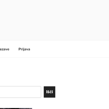
ezave
Prijava
Išči