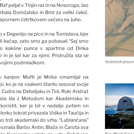
af peljal v Tinjin raz in na Nosoroga, Jao
orbala Domžalsko in Brid za veliki čekić.
 napornem četrtkovem večeru na Juho.
o v Degenijo na pico in na Tomislava, kjer
i kečap, zato smo ga pobasali “Sej smo
sto kakšne punce v apartma od Dinka
b in je šel kar za njimi. Pridružila sta se
Vodniček jeseni
svojimi podmladkom.
v kanjon: Mufti je Mirka omamljal na
i, ko je na vsakem štantu sezuval svoje
 Cudra na Debeljaku in Tini. Ruki Andraž
pa sta šla z Metodom kar Akademsko in
koristit, ker je bil v nedeljo potem on
lorko tokrat privezala Vidka in Taučija in
po trdi akademski do vrha. “Lublančana”
poznala Barbo Antin, Blaža in Čarota sva
Nov Bivak II na 