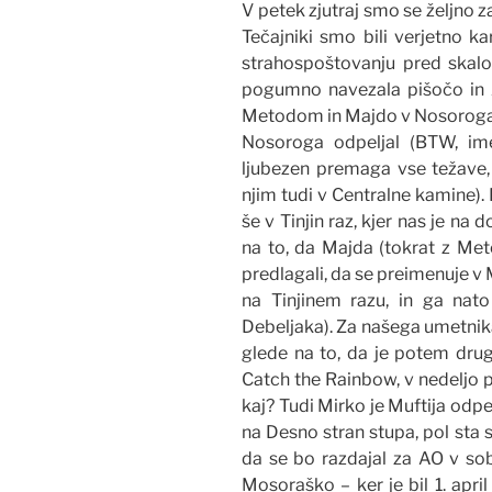
V petek zjutraj smo se željno 
Tečajniki smo bili verjetno ka
strahospoštovanju pred skalo. 
pogumno navezala pišočo in Z
Metodom in Majdo v Nosoroga, p
Nosoroga odpeljal (BTW, ime
ljubezen premaga vse težave, t
njim tudi v Centralne kamine). 
še v Tinjin raz, kjer nas je na
na to, da Majda (tokrat z Met
predlagali, da se preimenuje v M
na Tinjinem razu, in ga nato
Debeljaka). Za našega umetnika
glede na to, da je potem dru
Catch the Rainbow, v nedeljo p
kaj? Tudi Mirko je Muftija odpe
na Desno stran stupa, pol sta s
da se bo razdajal za AO v so
Mosoraško – ker je bil 1. april