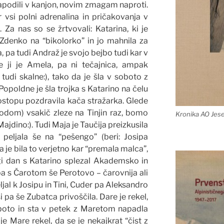
zapodili v kanjon, novim zmagam naproti.
r vsi polni adrenalina in pričakovanja v
Za nas so se žrtvovali: Katarina, ki je
denko na “bikolorko” in jo mahnila za
a tudi Andraž je svojo bejbo tudi kar v
 ji je Amela, pa ni tečajnica, ampak
udi skalne:), tako da je šla v soboto z
Popoldne je šla trojka s Katarino na čelu
 dostopu pozdravila kača stražarka. Glede
odom) vsakič zleze na Tinjin raz, bomo
Kronika AO Jes
ajdino:). Tudi Maja je Taučija preizkusila
 peljala še na “pešengo” (beri: Josipa
 je bila to verjetno kar “premala malca”,
gi dan s Katarino splezal Akademsko in
a s Čarotom še Perotovo – čarovnija ali
ljal k Josipu in Tini, Cuder pa Aleksandro
i pa še Zubatca privoščila. Dare je rekel,
boto in sta v petek z Maretom napadla
 je Mare rekel, da se je nekajkrat “čist z