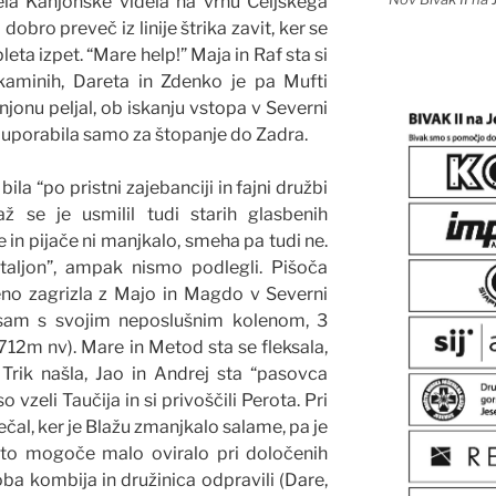
la Kanjonske videla na vrhu Celjskega
dobro preveč iz linije štrika zavit, ker se
ta izpet. “Mare help!” Maja in Raf sta si
kaminih, Dareta in Zdenko je pa Mufti
jonu peljal, ob iskanju vstopa v Severni
 uporabila samo za štopanje do Zadra.
la “po pristni zajebanciji in fajni družbi
až se je usmilil tudi starih glasbenih
 in pijače ni manjkalo, smeha pa tudi ne.
ataljon”, ampak nismo podlegli. Pišoča
eeno zagrizla z Majo in Magdo v Severni
l sam s svojim neposlušnim kolenom, 3
(712m nv). Mare in Metod sta se fleksala,
 Trik našla, Jao in Andrej sta “pasovca
o vzeli Taučija in si privoščili Perota. Pri
večal, ker je Blažu zmanjkalo salame, pa je
 to mogoče malo oviralo pri določenih
oba kombija in družinica odpravili (Dare,