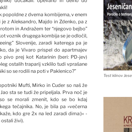
ajniki) dočakali: opevano in delno do
kli!
tek popoldne z dvema kombijema, v enem
ki je z Aleksandro, Majdo in Zdenko, pa z
rotom in Andražem ter “njegovo bejbo”
kot voznik drugega kombija se je odločil,
eing” Slovenije, zaradi katerega pa je
ako, da je Vivaro prispel do apartmajev
pivo prej kot Katarinin (beri: PD-jev)
eg ostalih traparij vzklilo tudi vprašane
iki so se rodili na poti v Paklenico?”
Test klinov Jes
opotniki Mufti, Mirko in Cuder so naš že
 Jao sta se tudi že pripeljala. Prva noč je
i so se morali zmenit, kdo se bo kdaj
kega tečajnika. No, je bila pa »večerna
aže, kdo gre 2x na led zaradi dima:)« -
ostali živi).