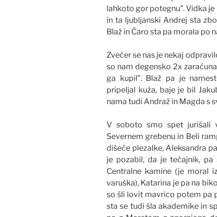
lahkoto gor potegnu”. Vidka je R
in ta ljubljanski Andrej sta zb
Blaž in Čaro sta pa morala po
Zvečer se nas je nekaj odpravil
so nam degensko 2x zaračunal
ga kupil”. Blaž pa je name
pripeljal kuža, baje je bil Jaku
nama tudi Andraž in Magda s 
V soboto smo spet jurišali 
Severnem grebenu in Beli ramp
dišeče plezalke, Aleksandra pa
je pozabil, da je tečajnik, 
Centralne kamine (je moral iz
varuška), Katarina je pa na biko
so šli lovit mavrico potem pa 
sta se tudi šla akademike in s