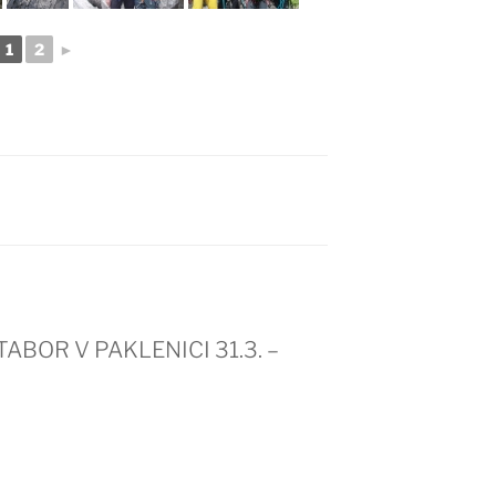
1
2
►
 TABOR V PAKLENICI 31.3. –