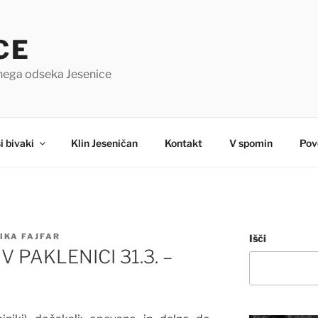
CE
čnega odseka Jesenice
i bivaki
Klin Jeseničan
Kontakt
V spomin
Pov
IKA FAJFAR
Išči
 PAKLENICI 31.3. –