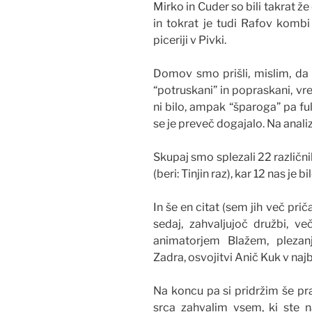
Mirko in Cuder so bili takrat 
in tokrat je tudi Rafov kombi
piceriji v Pivki.
Domov smo prišli, mislim, da v
“potruskani” in popraskani, vr
ni bilo, ampak “šparoga” pa ful
se je preveč dogajalo. Na analizo
Skupaj smo splezali 22 različni
(beri: Tinjin raz), kar 12 nas je 
In še en citat (sem jih več prič
sedaj, zahvaljujoč družbi, v
animatorjem Blažem, pleza
Zadra, osvojitvi Anič Kuk v najb
Na koncu pa si pridržim še pr
srca zahvalim vsem, ki ste 