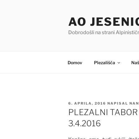
Skoči
na
AO JESENI
vsebino
Dobrodošli na strani Alpinisti
Domov
Plezališča
Naš
OBJAVLJENO
6. APRILA, 2016
NAPISAL
NAN
DNE
PLEZALNI TABOR V
3.4.2016