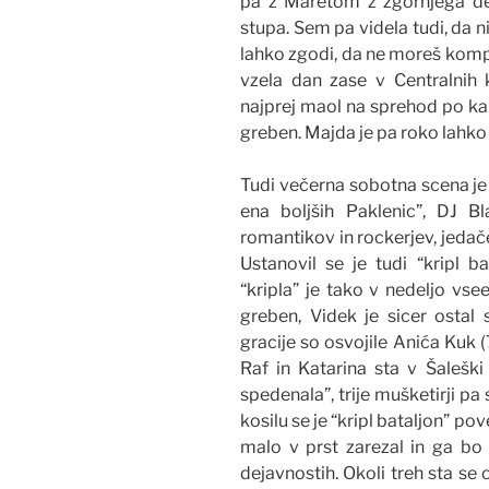
pa z Maretom z zgornjega de
stupa. Sem pa videla tudi, da ni 
lahko zgodi, da ne moreš komple
vzela dan zase v Centralnih 
najprej maol na sprehod po kan
greben. Majda je pa roko lahko
Tudi večerna sobotna scena je bi
ena boljših Paklenic”, DJ Bl
romantikov in rockerjev, jedače
Ustanovil se je tudi “kripl b
“kripla” je tako v nedeljo vs
greben, Videk je sicer osta
gracije so osvojile Anića Kuk 
Raf in Katarina sta v Šaleški
spedenala”, trije mušketirji pa s
kosilu se je “kripl bataljon” po
malo v prst zarezal in ga bo
dejavnostih. Okoli treh sta se 