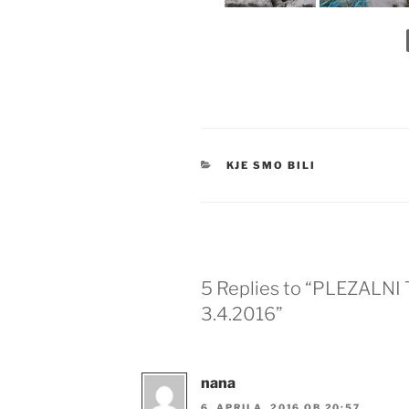
KATEGORIJE
KJE SMO BILI
5 Replies to “PLEZALNI
3.4.2016”
nana
6. APRILA, 2016 OB 20:57