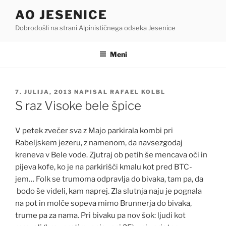
Skoči
AO JESENICE
na
Dobrodošli na strani Alpinističnega odseka Jesenice
vsebino
Meni
OBJAVLJENO
7. JULIJA, 2013
NAPISAL
RAFAEL KOLBL
DNE
S raz Visoke bele špice
V petek zvečer sva z Majo parkirala kombi pri
Rabeljskem jezeru, z namenom, da navsezgodaj
kreneva v Bele vode. Zjutraj ob petih še mencava oči in
pijeva kofe, ko je na parkirišči kmalu kot pred BTC-
jem… Folk se trumoma odpravlja do bivaka, tam pa, da
bodo še videli, kam naprej. Zla slutnja naju je pognala
na pot in molče sopeva mimo Brunnerja do bivaka,
trume pa za nama. Pri bivaku pa nov šok: ljudi kot