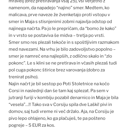
mravelj (brez pretiravanja vsaj 25), vsi verjetno z
namenom, da napadejo “najino” smer. Medtem, ko
malicava, prve naveze že žvenketajo proti vstopu v
smer in Maja s stisnjenimi zobmi najavlja odstop od
najinega načrta. Pa jo le prepričam, da “bomo že kako”
in v vrsto se postaviva še midva – tretja po vrsti.
Smer smo res plezali tekoče in s spoštljivim razmakom
med navezami. Na vrhu je bilo zadovoljstvo popolno –
smer je namreč ena najlepših, z odlično skalo in “zlo
pokonc”. Le s klini se ne pretirava in včasih plezaš tudi
pol cuga pokonc štirice brez varovanja (dobro za
trenirat psiho).
Najin načrt je bil sestop po Poti Stoletnice na kočo
Corsi in naslednji dan še tam kaj splezat. Pa sem v
jutranji furiji v kombiju pozabil denarnico in Maja je bila
“vesela”…!! Tako sva v Corsiju spila dve Laški! pivi in
domov, saj tudi vreme ni več držalo. Aja, na Corsiju je
pivo lepo ohlajeno, ko ga plačuješ, te pa pošteno
pogreje – 5 EUR za kos.