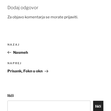
Dodaj odgovor
Za objavo komentarja se morate
prijaviti
.
Navigacija
Prejšnji
NAZAJ
prispevka
prispevek
Nasmeh
Naslednji
NAPREJ
prispevek
Prisank, Fokn u okn
Išči
Išči