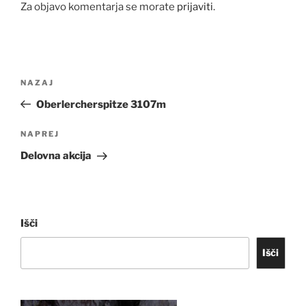
Za objavo komentarja se morate
prijaviti
.
Navigacija
Prejšnji
NAZAJ
prispevka
prispevek
Oberlercherspitze 3107m
Naslednji
NAPREJ
prispevek
Delovna akcija
Išči
Išči