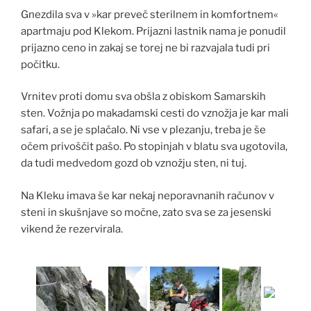
Gnezdila sva v »kar preveč sterilnem in komfortnem«
apartmaju pod Klekom. Prijazni lastnik nama je ponudil
prijazno ceno in zakaj se torej ne bi razvajala tudi pri
počitku.
Vrnitev proti domu sva obšla z obiskom Samarskih
sten. Vožnja po makadamski cesti do vznožja je kar mali
safari, a se je splačalo. Ni vse v plezanju, treba je še
očem privoščit pašo. Po stopinjah v blatu sva ugotovila,
da tudi medvedom gozd ob vznožju sten, ni tuj.
Na Kleku imava še kar nekaj neporavnanih računov v
steni in skušnjave so močne, zato sva se za jesenski
vikend že rezervirala.