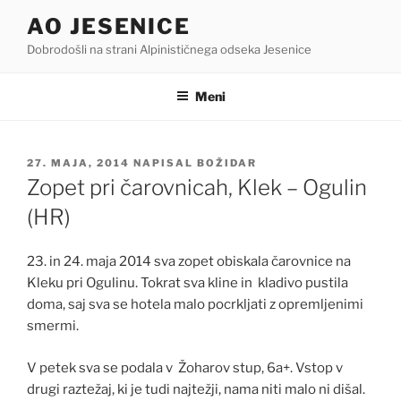
Skoči
AO JESENICE
na
Dobrodošli na strani Alpinističnega odseka Jesenice
vsebino
Meni
OBJAVLJENO
27. MAJA, 2014
NAPISAL
BOŽIDAR
DNE
Zopet pri čarovnicah, Klek – Ogulin
(HR)
23. in 24. maja 2014 sva zopet obiskala čarovnice na
Kleku pri Ogulinu. Tokrat sva kline in kladivo pustila
doma, saj sva se hotela malo pocrkljati z opremljenimi
smermi.
V petek sva se podala v Žoharov stup, 6a+. Vstop v
drugi raztežaj, ki je tudi najtežji, nama niti malo ni dišal.