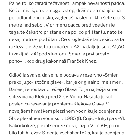
Pa ne toliko zaradi težavnosti, ampak nevarnosti padca.
Ko že misliš, da si zmagal vstop, držiš se za manjšo na
pol odlomljeno lusko, zagledaš naslednji klin šele cca. 3
metre nad seboj. V primeru padca pred vpetjem le
tega, te čaka trd pristanek na polico pri štantu, nato še
nekaj metrov pod štant. Če si ogledaš staro skico za ta
raztežaj, je že vstop označen z A2, nadaljuje se z; A1,A0
in zaključi z A1pod štantom. Smer je prvi prosto
ponovil, kdo drug kakor naš Franček Knez.
Odločila sva se, da se raje podava v rezervno »Smjer
preko jugo-istočne glave«, kar je originalno ime smeri.
Danes ji enostavno rečejo Glava. To je najtežja smer
splezana na Kleku pred 2. sv. Vojno. Nastala je kot
posledica reševanja problema Klekove Glave. V
novejšem hrvaškem plezalnem vodniku je ocenjena s
5b, v plezalnem vodniku iz 1985 (B. Čujić – Inky) pa s -VI.
Kakorkoli že, plezal sem že nekaj lažjih VI in VI+, pa ni
bilo takih težav. Smer je vsekakor težja, kot je ocenjena.