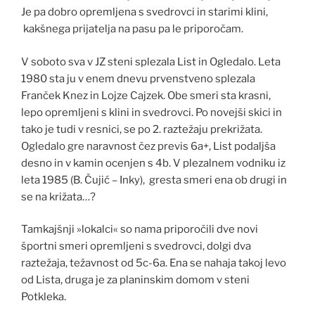
Je pa dobro opremljena s svedrovci in starimi klini,
kakšnega prijatelja na pasu pa le priporočam.
V soboto sva v JZ steni splezala List in Ogledalo. Leta
1980 sta ju v enem dnevu prvenstveno splezala
Franček Knez in Lojze Cajzek. Obe smeri sta krasni,
lepo opremljeni s klini in svedrovci. Po novejši skici in
tako je tudi v resnici, se po 2. raztežaju prekrižata.
Ogledalo gre naravnost čez previs 6a+, List podaljša
desno in v kamin ocenjen s 4b. V plezalnem vodniku iz
leta 1985 (B. Čujić – Inky), gresta smeri ena ob drugi in
se na križata…?
Tamkajšnji »lokalci« so nama priporočili dve novi
športni smeri opremljeni s svedrovci, dolgi dva
raztežaja, težavnost od 5c-6a. Ena se nahaja takoj levo
od Lista, druga je za planinskim domom v steni
Potkleka.