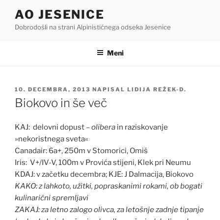
Skoči
AO JESENICE
na
Dobrodošli na strani Alpinističnega odseka Jesenice
vsebino
Meni
OBJAVLJENO
10. DECEMBRA, 2013
NAPISAL
LIDIJA REŽEK-D.
DNE
Biokovo in še več
KAJ: delovni dopust –
olibera
in raziskovanje
»nekoristnega sveta«
Canadair: 6a+, 250m v Stomorici, Omiš
Iris: V+/IV-V, 100m v Provića stijeni, Klek pri Neumu
KDAJ: v začetku decembra; KJE: J Dalmacija, Biokovo
KAKO: z lahkoto, užitki, popraskanimi rokami, ob bogati
kulinarični spremljavi
ZAKAJ: za letno zalogo olivca, za letošnje zadnje tipanje