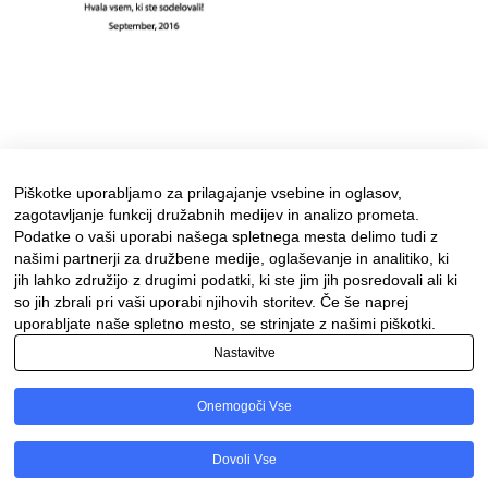
Piškotke uporabljamo za prilagajanje vsebine in oglasov,
zagotavljanje funkcij družabnih medijev in analizo prometa.
Podatke o vaši uporabi našega spletnega mesta delimo tudi z
našimi partnerji za družbene medije, oglaševanje in analitiko, ki
jih lahko združijo z drugimi podatki, ki ste jim jih posredovali ali ki
so jih zbrali pri vaši uporabi njihovih storitev. Če še naprej
uporabljate naše spletno mesto, se strinjate z našimi piškotki.
Nastavitve
Facebook
Instagram
Onemogoči Vse
Ponosno uporablja tehnologijo WordPress
Dovoli Vse