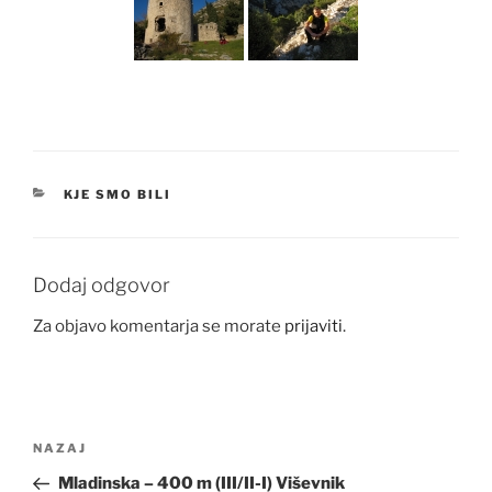
KATEGORIJE
KJE SMO BILI
Dodaj odgovor
Za objavo komentarja se morate
prijaviti
.
Navigacija
Prejšnji
NAZAJ
prispevka
prispevek
Mladinska – 400 m (III/II-I) Viševnik