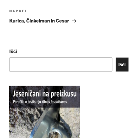
Naslednji
NAPREJ
prispevek
Kurica, Činkelman in Cesar
Išči
Išči