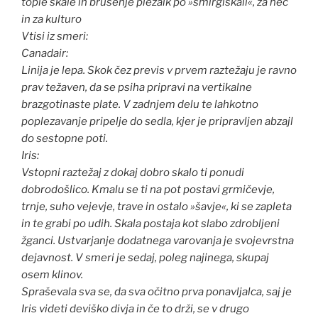
tople skale in brušenje plezalk po »šmirglskali«, za hec
in za kulturo
Vtisi iz smeri:
Canadair:
Linija je lepa. Skok čez previs v prvem raztežaju je ravno
prav težaven, da se psiha pripravi na vertikalne
brazgotinaste plate. V zadnjem delu te lahkotno
poplezavanje pripelje do sedla, kjer je pripravljen abzajl
do sestopne poti.
Iris:
Vstopni raztežaj z dokaj dobro skalo ti ponudi
dobrodošlico. Kmalu se ti na pot postavi grmičevje,
trnje, suho vejevje, trave in ostalo »šavje«, ki se zapleta
in te grabi po udih. Skala postaja kot slabo zdrobljeni
žganci. Ustvarjanje dodatnega varovanja je svojevrstna
dejavnost. V smeri je sedaj, poleg najinega, skupaj
osem klinov.
Spraševala sva se, da sva očitno prva ponavljalca, saj je
Iris videti deviško divja in če to drži, se v drugo