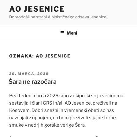
Skoči
AO JESENICE
na
Dobrodošli na strani Alpinističnega odseka Jesenice
vsebino
Meni
OZNAKA:
AO JESENICE
OBJAVLJENO
20. MARCA, 2026
DNE
Šara ne razočara
Prvi teden marca 2026 smo z ekipo, ki so jo večinoma
sestavljali člani GRS in/ali AO Jesenice, preživeli na
Kosovem. Dobri snežni in vremenski obeti so nas
navdajali z upanjem, da bom preživeli sijajne turne
smuke v nedrjih gorske verige Šara.