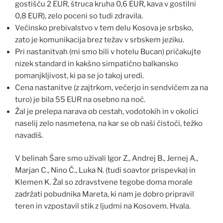
gostišču 2 EUR, štruca kruha 0,6 EUR, kava v gostilni
0,8 EUR), zelo poceni so tudi zdravila.
Večinsko prebivalstvo v tem delu Kosova je srbsko,
zato je komunikacija brez težav v srbskem jeziku.
Pri nastanitvah (mi smo bili v hotelu Bucan) pričakujte
nizek standard in kakšno simpatično balkansko
pomanjkljivost, ki pa se jo takoj uredi.
Cena nastanitve (z zajtrkom, večerjo in sendvičem za na
turo) je bila 55 EUR na osebno na noč.
Žal je prelepa narava ob cestah, vodotokih in v okolici
naselij zelo nasmetena, na kar se ob naši čistoči, težko
navadiš.
V belinah Šare smo uživali Igor Z., Andrej B., Jernej A.,
Marjan C., Nino Č., Luka N. (tudi soavtor prispevka) in
Klemen K. Žal so zdravstvene tegobe doma morale
zadržati pobudnika Mareta, ki nam je dobro pripravil
teren in vzpostavil stik z ljudmi na Kosovem. Hvala.