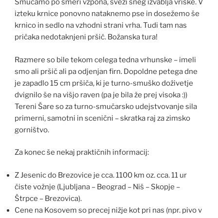
Smučamo po smeri vzpona, sveži sneg izvablja vriske. V
izteku krnice ponovno nataknemo pse in dosežemo še
krnico in sedlo na vzhodni strani vrha. Tudi tam nas
pričaka nedotaknjeni pršič. Božanska tura!
Razmere so bile tekom celega tedna vrhunske – imeli
smo ali pršič ali pa odjenjan firn. Dopoldne petega dne
je zapadlo 15 cm pršiča, ki je turno-smuško doživetje
dvignilo še na višjo raven (pa je bila že prej visoka :))
Tereni Šare so za turno-smučarsko udejstvovanje sila
primerni, samotni in scenični – skratka raj za zimsko
gorništvo.
Za konec še nekaj praktičnih informacij:
Z Jesenic do Brezovice je cca. 1100 km oz. cca. 11 ur
čiste vožnje (Ljubljana – Beograd – Niš – Skopje –
Štrpce – Brezovica).
Cene na Kosovem so precej nižje kot pri nas (npr. pivo v