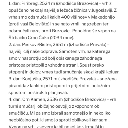
1. dan: Piribreg, 2524 m (izhodišče Brezovica) – vrh z
opuščeno nekdaj najvišje ležeča žičnica v Jugoslaviji. Z
vrha smo odsmučali kakih 400 višincev v Makedonijo
(proti vasi Belovište) in se nato vrnili na greben ter
odsmučali nazaj proti Brezovici. Popoldne še vzpon na
Štrbačko Crno Čuko (2034 mnv).
2. dan: Peskovi/Bister, 2651 m (izhodišče Prevala) –
najvišji cilj naše odprave. Samoten vrh, na katerega
smo v nasprotju od bolj obiskanega zahodnega
pristopa pristopili z vzhodne strani. Spust preko
stopenj in dolov, vmes tudi smučanje skozi krajši koluar.
3. dan: Konjuška, 2571 m (izhodišče Prevala) – snežena
piramida z lahkim pristopom in prijetnimi položnim
spustom po širokih planjavah.
4. dan: Crn Kamen, 2536 m (izhodišče Brezovica) – vrh
turni smučarji običajno osvojijo z vzponom ob
smučišču. Mi pa smo izbrali samotnejšo in nekoliko
neobičajno pot, ki smo jo sproti oblikovali kar sami.
Vzpon na vrh iz severa je bil nekoliko strmejši in