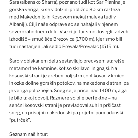
Šara (albansko Sharra), poznano tudi kot Šar Planina je
gorska veriga, ki se v dolžini približno 80 km razteza
med Makedonijo in Kosovom (nekaj malega tudi v
Albaniji). Cilji naše odprave so se nahajali v njenem
severozahodnem delu. Vse cilje tur smo dosegli iz dveh
izhodišč – smučišče Brezovica (1700 m), kjer smo bili
tudi nastanjeni, ali sedlo Prevala/Prevalac (1515 m).
Šaro v obiskanem delu sestavljajo predvsem starejše
metamorfne kamnine, kot so skrilavci in gnajsi. Na
kosovski strani je greben bolj strm, oblikovan v krnice
in ozke doline gorskih potokov, na makedonski strani pa
je veriga položnejša. Sneg se je pričel nad 1400 m, a ga
je bilo takoj dovolj. Razmere so bile perfektne – na
senčni kosovski strani je prevladoval suh in pršičast
sneg, na prisojni makedonski pa prijetni pomladanski
“putrček”.
Seznam naših tur: