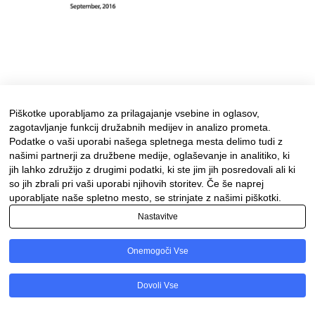
Piškotke uporabljamo za prilagajanje vsebine in oglasov,
zagotavljanje funkcij družabnih medijev in analizo prometa.
Podatke o vaši uporabi našega spletnega mesta delimo tudi z
našimi partnerji za družbene medije, oglaševanje in analitiko, ki
jih lahko združijo z drugimi podatki, ki ste jim jih posredovali ali ki
so jih zbrali pri vaši uporabi njihovih storitev. Če še naprej
uporabljate naše spletno mesto, se strinjate z našimi piškotki.
Nastavitve
Facebook
Instagram
Onemogoči Vse
Ponosno uporablja tehnologijo WordPress
Dovoli Vse