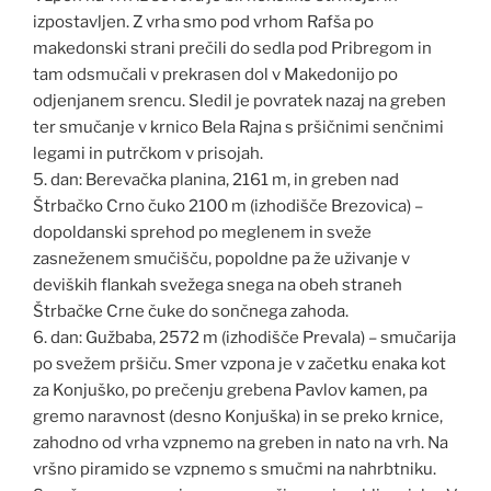
izpostavljen. Z vrha smo pod vrhom Rafša po
makedonski strani prečili do sedla pod Pribregom in
tam odsmučali v prekrasen dol v Makedonijo po
odjenjanem srencu. Sledil je povratek nazaj na greben
ter smučanje v krnico Bela Rajna s pršičnimi senčnimi
legami in putrčkom v prisojah.
5. dan: Berevačka planina, 2161 m, in greben nad
Štrbačko Crno čuko 2100 m (izhodišče Brezovica) –
dopoldanski sprehod po meglenem in sveže
zasneženem smučišču, popoldne pa že uživanje v
deviških flankah svežega snega na obeh straneh
Štrbačke Crne čuke do sončnega zahoda.
6. dan: Gužbaba, 2572 m (izhodišče Prevala) – smučarija
po svežem pršiču. Smer vzpona je v začetku enaka kot
za Konjuško, po prečenju grebena Pavlov kamen, pa
gremo naravnost (desno Konjuška) in se preko krnice,
zahodno od vrha vzpnemo na greben in nato na vrh. Na
vršno piramido se vzpnemo s smučmi na nahrbtniku.