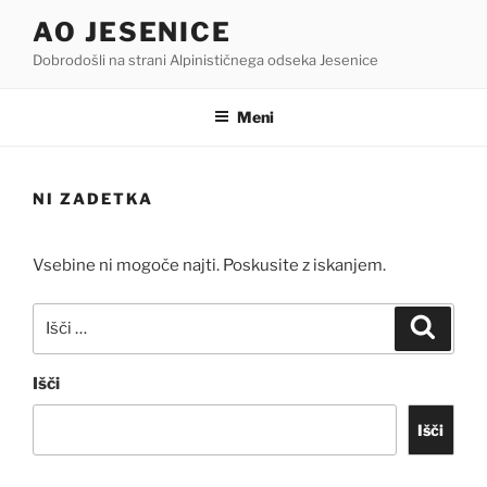
Skoči
AO JESENICE
na
Dobrodošli na strani Alpinističnega odseka Jesenice
vsebino
Meni
NI ZADETKA
Vsebine ni mogoče najti. Poskusite z iskanjem.
Išči:
Iskanj
Išči
Išči