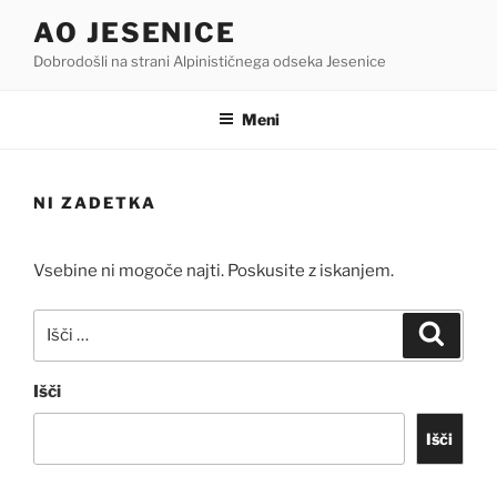
Skoči
AO JESENICE
na
Dobrodošli na strani Alpinističnega odseka Jesenice
vsebino
Meni
NI ZADETKA
Vsebine ni mogoče najti. Poskusite z iskanjem.
Išči:
Iskanj
Išči
Išči