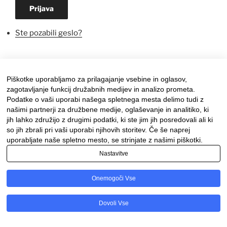
Prijava
Ste pozabili geslo?
Piškotke uporabljamo za prilagajanje vsebine in oglasov,
zagotavljanje funkcij družabnih medijev in analizo prometa.
Podatke o vaši uporabi našega spletnega mesta delimo tudi z
našimi partnerji za družbene medije, oglaševanje in analitiko, ki
jih lahko združijo z drugimi podatki, ki ste jim jih posredovali ali ki
so jih zbrali pri vaši uporabi njihovih storitev. Če še naprej
Facebook
Instagram
uporabljate naše spletno mesto, se strinjate z našimi piškotki.
Nastavitve
Ponosno uporablja tehnologijo WordPress
Onemogoči Vse
Dovoli Vse