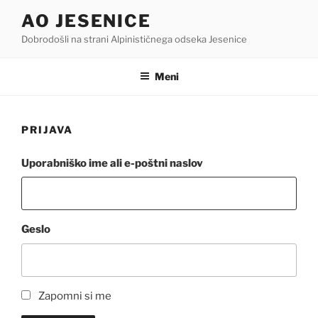
Skoči
AO JESENICE
na
Dobrodošli na strani Alpinističnega odseka Jesenice
vsebino
Meni
PRIJAVA
Uporabniško ime ali e-poštni naslov
Geslo
Zapomni si me