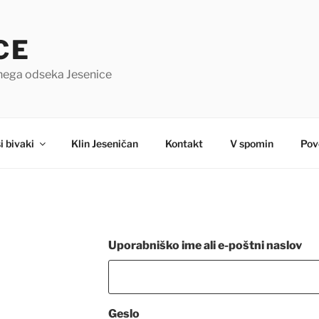
CE
čnega odseka Jesenice
i bivaki
Klin Jeseničan
Kontakt
V spomin
Pov
Uporabniško ime ali e-poštni naslov
Geslo