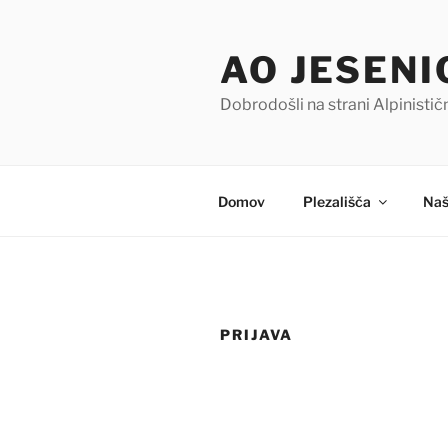
Skoči
na
AO JESENI
vsebino
Dobrodošli na strani Alpinisti
Domov
Plezališča
Naš
PRIJAVA