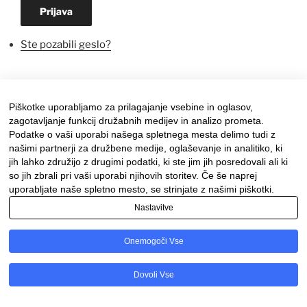
Prijava
Ste pozabili geslo?
Piškotke uporabljamo za prilagajanje vsebine in oglasov,
zagotavljanje funkcij družabnih medijev in analizo prometa.
Podatke o vaši uporabi našega spletnega mesta delimo tudi z
našimi partnerji za družbene medije, oglaševanje in analitiko, ki
jih lahko združijo z drugimi podatki, ki ste jim jih posredovali ali ki
so jih zbrali pri vaši uporabi njihovih storitev. Če še naprej
Facebook
Instagram
uporabljate naše spletno mesto, se strinjate z našimi piškotki.
Nastavitve
Ponosno uporablja tehnologijo WordPress
Onemogoči Vse
Dovoli Vse