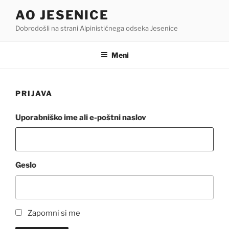
Skoči
AO JESENICE
na
Dobrodošli na strani Alpinističnega odseka Jesenice
vsebino
Meni
PRIJAVA
Uporabniško ime ali e-poštni naslov
Geslo
Zapomni si me