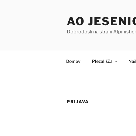
Skoči
na
AO JESENI
vsebino
Dobrodošli na strani Alpinisti
Domov
Plezališča
Naš
PRIJAVA