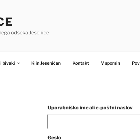
CE
čnega odseka Jesenice
i bivaki
Klin Jeseničan
Kontakt
V spomin
Pov
Uporabniško ime ali e-poštni naslov
Geslo